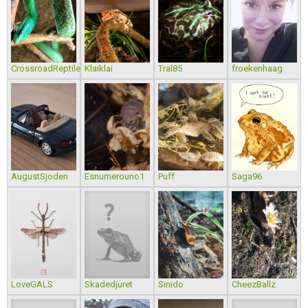
CrossroadReptiles
Klaiklai
Tral85
froekenhaag
AugustSjoden
Esnumerouno1
Puff
Saga96
LoveGALS
Skadedjuret
Sinido
CheezBallz