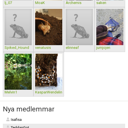
lj_07
MoaK
Archemis
saken
Spiked_Hound
venatusis
elinneaf
jumjojen
Melvin1
KasparWendelin
Nya medlemmar
Isafisa
TeddanGot