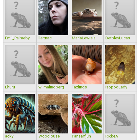
Emil_Palmeby
llertnac
MariaLewisia
DetblevLucas
Ehuru
wilmalindberg
Tazlings
IsopodLady
acky
Woodlouse
Pansarfjun
RikkeA