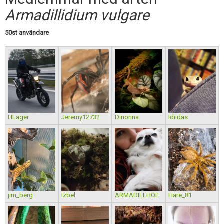
Skapa konto
Armadillidium vulgare
50st användare
HLager
Jeremy12732
Dinorina
Idiidas
jim_berg
Izbel
ARMADILLHOE
Hare_81