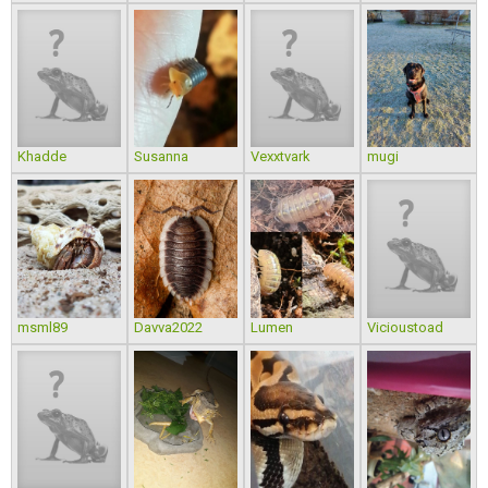
Khadde
Susanna
Vexxtvark
mugi
msml89
Davva2022
Lumen
Vicioustoad