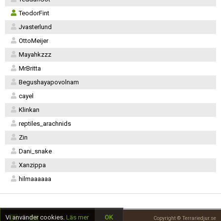
TeodorFint
Jvasterlund
OttoMeijer
Mayahkzzz
MrBritta
Begushayapovolnam
cayel
Klinkan
reptiles_arachnids
Zin
Dani_snake
Xanzippa
hilmaaaaaa
Vi använder cookies.
Läs mer
OK
Copyright © Terrariedjur.se