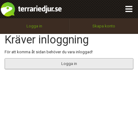
integritetspolicy
OK
Utför
Namn:
Begär nytt lösenord
Logga in
Skapa konto
Tillbaka till förstasidan
Kräver inloggning
100%
Epost:
För att komma åt sidan behöver du vara inloggad!
Logga in
Användarnamn:
Lösenord:
Privacy Policy
Terms of Service