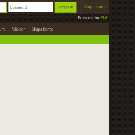
Skapa konto
Logga in
Personer online:
78st
rum
Mässor
Skapa konto