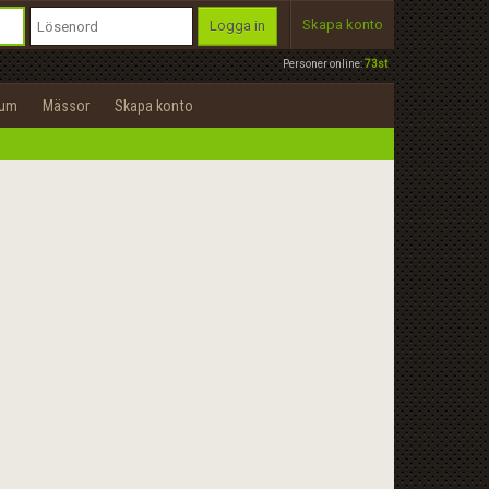
Skapa konto
Logga in
Personer online:
73st
rum
Mässor
Skapa konto