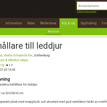
integritetspolicy
OK
Utför
Namn:
Namn:
Begär nytt lösenord
Glömt lösenordet?
Alla
Positiva
Negativa
Tillbaka till förstasidan
Epost:
Beskrivning:
r
Information
Bilder
Medlemmar
Köp & sälj
Uppfödning
Fo
100%
Annonser
Användarnamn:
Spara
Avbryt
Spara ändringar
ållare till leddjur
Lösenord:
Betygsätt
ge
,
Västra Götalands län
,
Gothenburg
Privacy Policy
ium & tillbehör säljes
Terms of Service
rog
Skicka meddelande
5.0
07-29 13:03
Skapa konto
vning
äkra behållare för leddjur.
r ca 32×24x16 cm.
nsparent plast med snäpplock och utrustad med god ventilation täckt av rostfrit