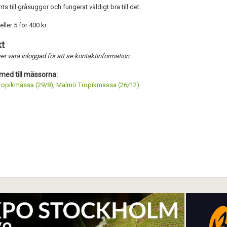
ts till gråsuggor och fungerat väldigt bra till det.
eller 5 för 400 kr.
Förnya annons
Kan förnyas om
t
Aktivera annons
r vara inloggad för att se kontaktinformation
Inaktivera annons
med till mässorna:
Radera annons
opikmässa (29/8)
,
Malmö Tropikmässa (26/12)
Redigera annons