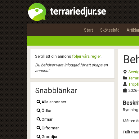
Start
Skötselråd
Artikla
Beh
Se till att din annons
följer våra regler
.
Du behöver vara inloggad för att skapa en
annons!
Sveri
Terrar
Tropf
Snabblänkar
2026-
Alla annonser
Beskri
Rymningss
Ödlor
Ormar
Måtten ä
Giftormar
Fullt tra
Groddjur