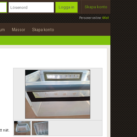
Skapa konto
Logga in
Personer online:
64st
rum
Mässor
Skapa konto
t nät.