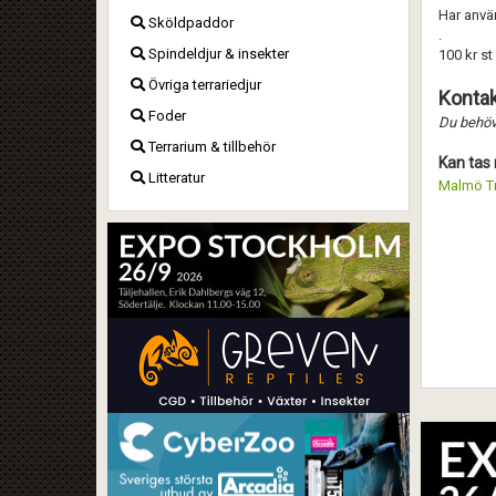
Har använ
Sköldpaddor
.
Spindeldjur & insekter
100 kr st 
Övriga terrariedjur
Kontak
Foder
Du behöve
Terrarium & tillbehör
Kan tas 
Litteratur
Malmö Tr