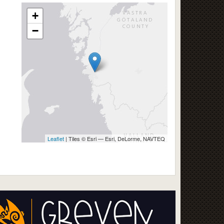
+
−
Leaflet
| Tiles © Esri — Esri, DeLorme, NAVTEQ