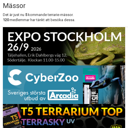
Mässor
Det är just nu
5
kommande terrarie-mässor.
120
medlemmar har tänkt att besöka dessa.