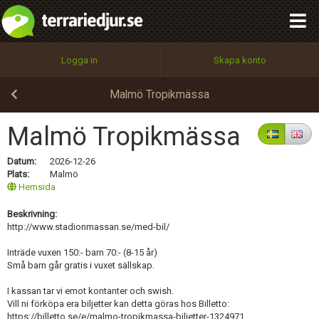
OK, stäng
integritetspolicy
OK
Utför
Namn:
Begär nytt lösenord
Logga in
Skapa konto
Tillbaka till förstasidan
100%
Epost:
Malmö Tropikmässa
Malmö Tropikmässa
Användarnamn:
Datum:
2026-12-26
Plats:
Malmö
Hemsida
Beskrivning:
Lösenord:
http://www.stadionmassan.se/med-bil/
Inträde vuxen 150:- barn 70:- (8-15 år)
Små barn går gratis i vuxet sällskap.
Privacy Policy
Terms of Service
I kassan tar vi emot kontanter och swish.
Vill ni förköpa era biljetter kan detta göras hos Billetto:
https://billetto.se/e/malmo-tropikmassa-biljetter-1324971