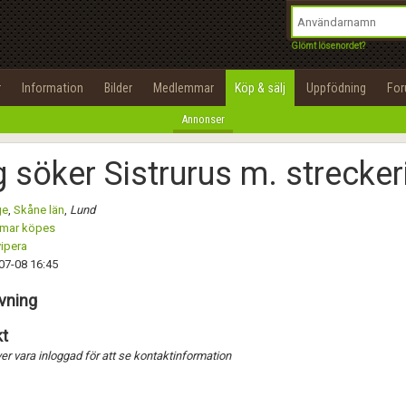
integritetspolicy
OK
Utför
Namn:
Namn:
Begär nytt lösenord
Glömt lösenordet?
Alla
Positiva
Negativa
Tillbaka till förstasidan
Epost:
Beskrivning:
r
Information
Bilder
Medlemmar
Köp & sälj
Uppfödning
Fo
100%
Annonser
Användarnamn:
Spara
Avbryt
Spara ändringar
 söker Sistrurus m. strecker
Lösenord:
Betygsätt
ge
,
Skåne län
,
Lund
Privacy Policy
rmar köpes
Terms of Service
vipera
Skicka meddelande
07-08 16:45
Skapa konto
vning
t
r vara inloggad för att se kontaktinformation