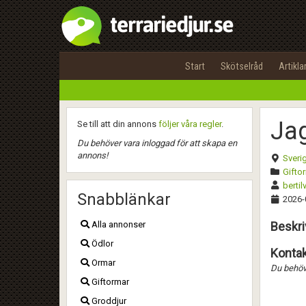
Start
Skötselråd
Artikla
Jag
Se till att din annons
följer våra regler
.
Du behöver vara inloggad för att skapa en
annons!
Sveri
Gifto
bertil
Snabblänkar
2026-
Alla annonser
Beskri
Ödlor
Kontak
Ormar
Du behöve
Giftormar
Groddjur