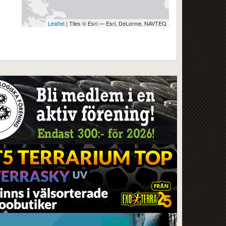
Leaflet
| Tiles © Esri — Esri, DeLorme, NAVTEQ