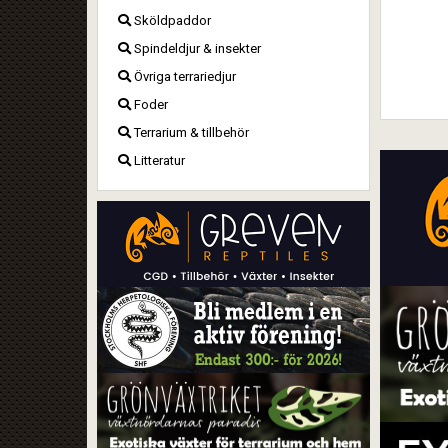
Sköldpaddor
Spindeldjur & insekter
Övriga terrariedjur
Foder
Terrarium & tillbehör
Litteratur