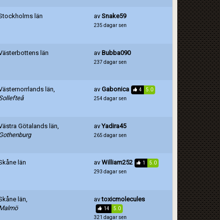
Stockholms län
av
Snake59
235 dagar sen
Västerbottens län
av
Bubba090
237 dagar sen
Västernorrlands län,
av
Gabonica
4
5.0
Sollefteå
254 dagar sen
Västra Götalands län,
av
Yadira45
Gothenburg
265 dagar sen
Skåne län
av
William252
1
5.0
293 dagar sen
Skåne län,
av
toxicmolecules
Malmö
14
5.0
321 dagar sen