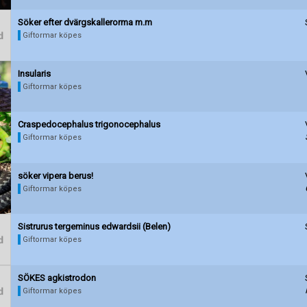
Söker efter dvärgskallerorma m.m
Giftormar köpes
Insularis
Giftormar köpes
Craspedocephalus trigonocephalus
Giftormar köpes
söker vipera berus!
Giftormar köpes
Sistrurus tergeminus edwardsii (Belen)
Giftormar köpes
SÖKES agkistrodon
Giftormar köpes