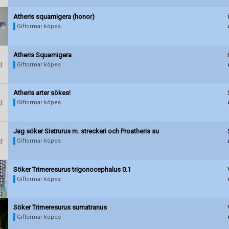
Atheris squamigera (honor)
Giftormar köpes
Atheris Squamigera
Giftormar köpes
Atheris arter sökes!
Giftormar köpes
Jag söker Sistrurus m. streckeri och Proatheris su
Förnya annons
Kan förnyas om
Giftormar köpes
Aktivera annons
Söker Trimeresurus trigonocephalus 0.1
Inaktivera annons
Giftormar köpes
Radera annons
Redigera annons
Söker Trimeresurus sumatranus
Giftormar köpes