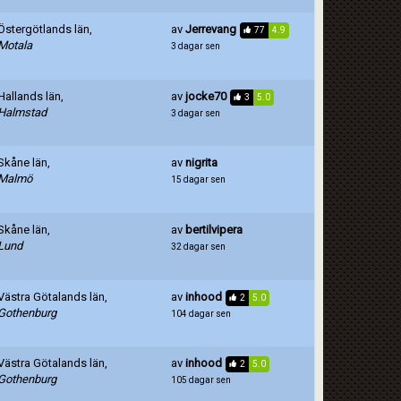
Östergötlands län,
av
Jerrevang
77
4.9
Motala
3 dagar sen
Hallands län,
av
jocke70
3
5.0
Halmstad
3 dagar sen
Skåne län,
av
nigrita
Malmö
15 dagar sen
Skåne län,
av
bertilvipera
Lund
32 dagar sen
Västra Götalands län,
av
inhood
2
5.0
Gothenburg
104 dagar sen
Västra Götalands län,
av
inhood
2
5.0
Gothenburg
105 dagar sen