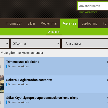
integritetspolicy
OK
Utför
Namn:
Namn:
Begär nytt lösenord
Glömt lösenordet?
Alla
Positiva
Negativa
Tillbaka till förstasidan
Epost:
Beskrivning:
r
Information
Bilder
Medlemmar
Köp & sälj
Uppfödning
Fo
100%
Annonser
Användarnamn:
Spara
Avbryt
Spara ändringar
Lösenord:
- Visar giftormar köpes-annonser
Betygsätt
Privacy Policy
Terms of Service
Trimeresurus albolabris
Giftormar köpes
Skapa konto
Söker 0.1 Agkistrodon contortrix
Giftormar köpes
Söker Cryptelytrops purpureomaculatus hane eller p
Giftormar köpes