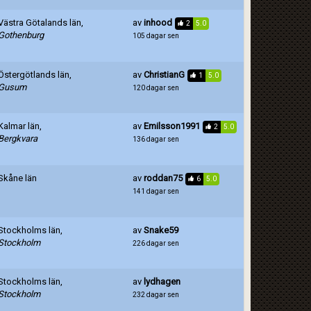
Västra Götalands län,
av
inhood
2
5.0
Gothenburg
105 dagar sen
Östergötlands län,
av
ChristianG
1
5.0
Gusum
120 dagar sen
Kalmar län,
av
Emilsson1991
2
5.0
Bergkvara
136 dagar sen
Skåne län
av
roddan75
6
5.0
141 dagar sen
Stockholms län,
av
Snake59
Stockholm
226 dagar sen
Stockholms län,
av
lydhagen
Stockholm
232 dagar sen