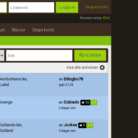
Skapa konto
Logga in
Personer online:
67st
rum
Mässor
Skapa konto
FILTRERA
visa alla annonser
Norrbottens län,
av
Erlingbo78
Luleå
igår 21:34
Sverige
av
Dubiado
26
5.0
2 dagar sen
Gotlands län,
av
Jockee
9
5.0
Gotland
3 dagar sen