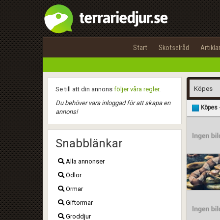
Start
Skötselråd
Artikla
Se till att din annons
följer våra regler
.
Du behöver vara inloggad för att skapa en
Köpes
annons!
Snabblänkar
Alla annonser
Ödlor
Ormar
Giftormar
Groddjur