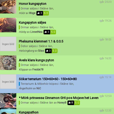
igår 20:20
Honor kungspyton
Ormar säljes
i Skåne län,
Höör
av
Woge
3
5.0
igår 19:26
Kungspyton säljes
Ormar säljes
i Skåne län,
Hörby
av
LinnetNea
3
5.0
igår 18:03
Phelsuma klemmeri 1.1 & 0.0.5
Ödlor säljes
i Skåne län,
Helsingborg
av
Silas
3
5.0
igår 16:33
Avels klara kungs pyton
Ormar säljes
i Skåne län,
Klippan
av
Fredde78
igår 15:14
Söker terrarium 150×60×60 - 150×60×80
Terrarium & tillbehör köpes
i Skåne län,
Ängelholm
av
NiC
igår 12:50
* Mörk prinsessa Cinnamon GHI pos Mojave het Laven
Ormar säljes
i Skåne län
av
HoneyB
8
5.0
Förnya annons
Kan förnyas om
igår 12:33
Kungspython
Aktivera annons