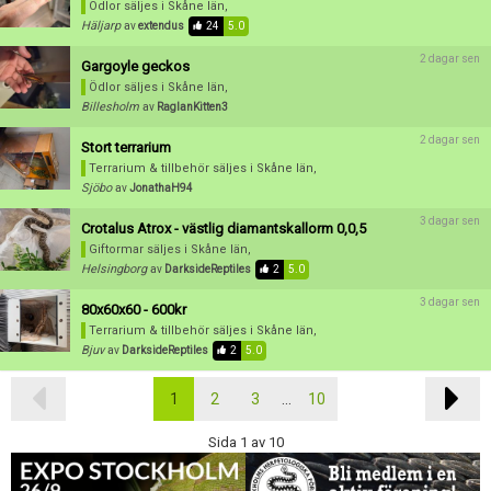
Ödlor säljes
i Skåne län,
Häljarp
av
extendus
24
5.0
2 dagar sen
Gargoyle geckos
Ödlor säljes
i Skåne län,
Billesholm
av
RaglanKitten3
2 dagar sen
Stort terrarium
Terrarium & tillbehör säljes
i Skåne län,
Sjöbo
av
JonathaH94
3 dagar sen
Crotalus Atrox - västlig diamantskallorm 0,0,5
Giftormar säljes
i Skåne län,
Helsingborg
av
DarksideReptiles
2
5.0
3 dagar sen
80x60x60 - 600kr
Terrarium & tillbehör säljes
i Skåne län,
Bjuv
av
DarksideReptiles
2
5.0
1
2
3
...
10
Sida 1 av 10