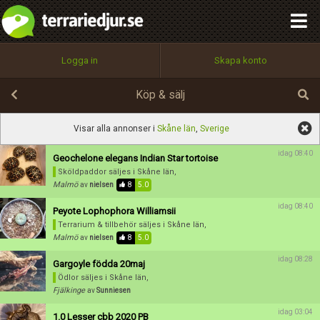
integritetspolicy
OK
Utför
Namn:
Namn:
Begär nytt lösenord
Alla
Positiva
Negativa
Logga in
Skapa konto
Tillbaka till förstasidan
Beskrivning:
100%
Epost:
Köp & sälj
Spara
Avbryt
Spara ändringar
Visar alla annonser i
Skåne län
,
Sverige
Användarnamn:
idag 08:40
Geochelone elegans Indian Star tortoise
Betygsätt
Sköldpaddor säljes
i Skåne län,
Malmö
av
nielsen
8
5.0
idag 08:40
Peyote Lophophora Williamsii
Lösenord:
Terrarium & tillbehör säljes
i Skåne län,
Malmö
av
nielsen
8
5.0
idag 08:28
Gargoyle födda 20maj
Privacy Policy
Ödlor säljes
i Skåne län,
Terms of Service
Fjälkinge
av
Sunniesen
idag 03:04
1.0 Lesser cbb 2020 PB