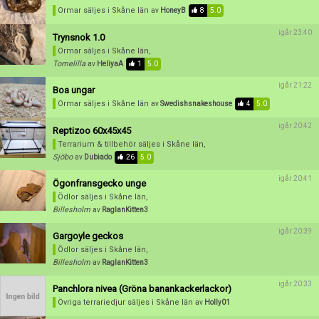
Skapa konto
Ormar säljes
i Skåne län
av
HoneyB
8
5.0
igår 23:40
Trynsnok 1.0
Ormar säljes
i Skåne län,
Tomelilla
av
HeliyaA
1
5.0
igår 21:22
Boa ungar
Ormar säljes
i Skåne län
av
Swedishsnakeshouse
4
5.0
igår 20:42
Reptizoo 60x45x45
Terrarium & tillbehör säljes
i Skåne län,
Sjöbo
av
Dubiado
26
5.0
igår 20:41
Ögonfransgecko unge
Ödlor säljes
i Skåne län,
Billesholm
av
RaglanKitten3
igår 20:39
Gargoyle geckos
Ödlor säljes
i Skåne län,
Billesholm
av
RaglanKitten3
igår 20:33
Panchlora nivea (Gröna banankackerlackor)
Övriga terrariedjur säljes
i Skåne län
av
Holly01