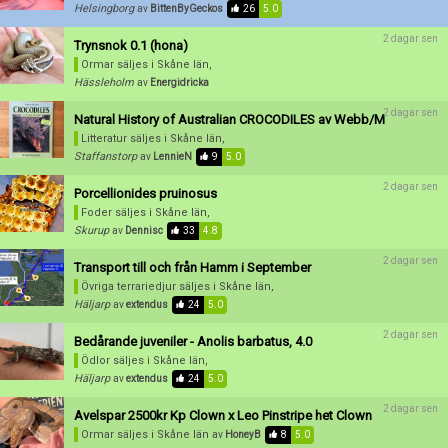
Helsingborg
av
BittenByGeckos
26
5.0
2 dagar sen
Trynsnok 0.1 (hona)
Ormar säljes
i Skåne län,
Hässleholm
av
Energidricka
2 dagar sen
Natural History of Australian CROCODILES av Webb/M
Litteratur säljes
i Skåne län,
Staffanstorp
av
LennieN
9
5.0
2 dagar sen
Porcellionides pruinosus
Foder säljes
i Skåne län,
Skurup
av
Dennisc
33
4.8
2 dagar sen
Transport till och från Hamm i September
Övriga terrariedjur säljes
i Skåne län,
Häljarp
av
extendus
24
5.0
2 dagar sen
Bedårande juveniler - Anolis barbatus, 4.0
Ödlor säljes
i Skåne län,
Häljarp
av
extendus
24
5.0
2 dagar sen
Avelspar 2500kr Kp Clown x Leo Pinstripe het Clown
Ormar säljes
i Skåne län
av
HoneyB
8
5.0