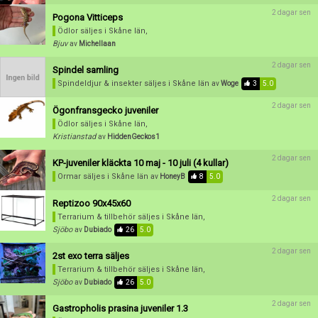
2 dagar sen
Pogona Vitticeps
Ödlor säljes
i Skåne län,
Bjuv
av
Michellaan
2 dagar sen
Spindel samling
Spindeldjur & insekter säljes
i Skåne län
av
Woge
3
5.0
2 dagar sen
Ögonfransgecko juveniler
Ödlor säljes
i Skåne län,
Kristianstad
av
HiddenGeckos1
2 dagar sen
KP-juveniler kläckta 10 maj - 10 juli (4 kullar)
Ormar säljes
i Skåne län
av
HoneyB
8
5.0
2 dagar sen
Reptizoo 90x45x60
Terrarium & tillbehör säljes
i Skåne län,
Sjöbo
av
Dubiado
26
5.0
2 dagar sen
2st exo terra säljes
Terrarium & tillbehör säljes
i Skåne län,
Sjöbo
av
Dubiado
26
5.0
2 dagar sen
Gastropholis prasina juveniler 1.3