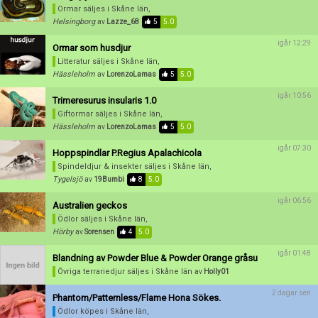
Ormar säljes
i Skåne län,
Helsingborg
av
Lazze_68
5
5.0
Inaktivera annons
igår 12:29
Ormar som husdjur
Radera annons
Litteratur säljes
i Skåne län,
Redigera annons
Hässleholm
av
LorenzoLamas
5
5.0
igår 10:56
Trimeresurus insularis 1.0
Giftormar säljes
i Skåne län,
Hässleholm
av
LorenzoLamas
5
5.0
igår 07:30
Hoppspindlar P.Regius Apalachicola
Spindeldjur & insekter säljes
i Skåne län,
Tygelsjö
av
19Bumbi
8
5.0
igår 06:56
Australien geckos
Ödlor säljes
i Skåne län,
Hörby
av
Sorensen
4
5.0
igår 01:48
Blandning av Powder Blue & Powder Orange gråsu
Övriga terrariedjur säljes
i Skåne län
av
Holly01
2 dagar sen
Phantom/Patternless/Flame Hona Sökes.
Ödlor köpes
i Skåne län,