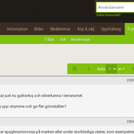
integritetspolicy
OK
Utför
Namn:
Begär nytt lösenord
Glömt lösenordet?
Tillbaka till förstasidan
Epost:
r
Information
Bilder
Medlemmar
Köp & sälj
Uppfödning
Fo
100%
Trådar
Sök
Bevakningar
Infoga
Användarnamn:
Lösenord:
Sida
av 1
Privacy Policy
Terms of Service
2025
Skapa konto
r just nu gullrankq och silverkanna i terrariumet.
 ta upp utrymme och ge fler gömställen?
2026
der spaghnummossa på marken eller under storbladiga växter, som exempelvi