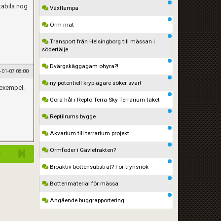
tabila nog
Växtlampa
Orm mat
Transport från Helsingborg till mässan i
södertälje
Dvärgskäggagam ohyra?!
-01-07 08:00
ny potentiell kryp-ägare söker svar!
 exempel.
Göra hål i Repto Terra Sky Terrarium taket
Reptilrums bygge
Akvarium till terrarium projekt
Ormfoder i Gävletrakten?
Bioaktiv bottensubstrat? För trynsnok
Bottenmaterial för mässa
Angående buggrapportering