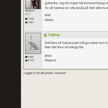
gullranka. Jag tror ingen här kommer hänga di
för att hantera en ödla landa på dem eller h
Medlem i
SkHF
Mvh
1400
Niklas
1642
Tropfrog
:
Det finns så fruktansvärt många växter som fu
Men det finns så många fler.
MVG
6185
Magnus
4730
Logga in för att posta i forumet
Kom ihåg att följa terrariedjur.se's regler 