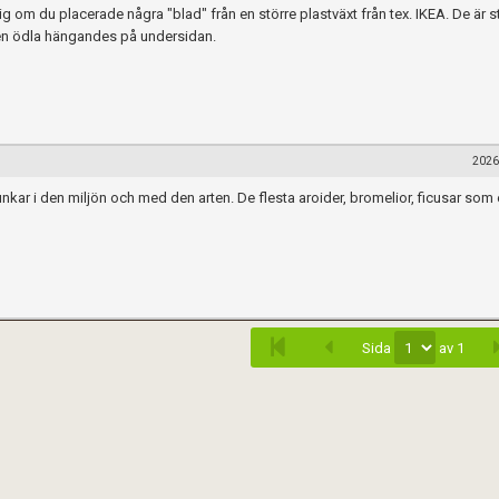
g om du placerade några "blad" från en större plastväxt från tex. IKEA. De är s
a en ödla hängandes på undersidan.
2026
nkar i den miljön och med den arten. De flesta aroider, bromelior, ficusar som
Sida
av 1
när du postar i forumet.
Spara