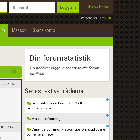
Skapa konto
Logga in
Personer online:
30st
rum
Mässor
Skapa konto
Din forumstatistik
Du behöver logga in för att se din forum-
statistik
-12-26 16:07
Senast aktiva trådarna
Bra mått för en Laudakia Stellio
Brachydactyla
Mask uppfödning?
-01-07 07:01
Varanus cumingi – söker tips om uppfödare
och erfarenheter
s