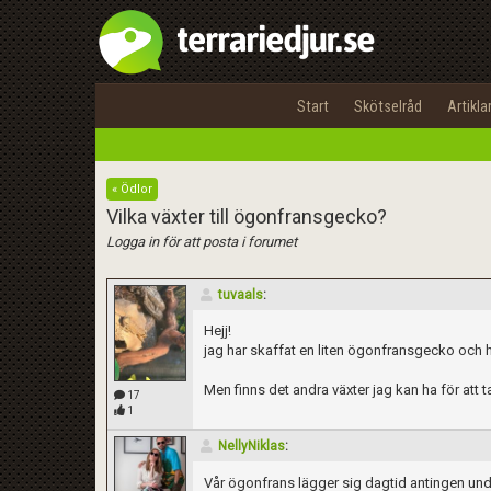
Start
Skötselråd
Artikla
« Ödlor
Vilka växter till ögonfransgecko?
Logga in för att posta i forumet
tuvaals
:
Hejj!
jag har skaffat en liten ögonfransgecko och ha
Men finns det andra växter jag kan ha för att
17
1
NellyNiklas
:
Vår ögonfrans lägger sig dagtid antingen un