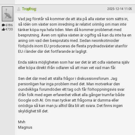
Tropfrog
:
2025-12-14 11:05
Vad jag förstår så kommer de att äta på alla växter som sätts in,
så idén om växter som inredning är relativt orimlig om man inte
6186
tänker köpa nya hela tiden. Men då kommer problemet med
4730
besprutning. Även om själva växten är ogiftig så kan du inte ha en
aning om vad den besprutats med. Sedan neonikotinoider
förbjöds inom EU produceras de flesta prydnadsväxter utanför
EU i länder där det fortfarande är lagligt.
Enda säkra möjligheten som har ser det är att odla växterna själv
eller köpa direkt ifrån odlaren så att man vet vad man får.
Sen det där med att ställa frågor i diskussionsforum. Jag
personligen har inga problem med det. Man motverkar den
oundvikliga forumdöden ett tag och får förhoppningsvis svar
ifrån folk med egen erfarenhet vilket alla gånger trumfar både
Google och AI. Om man tycker att frågorna är dumma eller
onödiga så kan man ju alltid låta bli att svara. Det finns ingen
skyldighet till det.
Mvh
Magnus