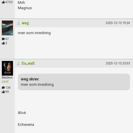
Skapa konto
Mvh
4730
Magnus
weg
:
2025-12-13 19:24
men som inredning
47
3
Da_wall
:
2025-12-13 20:33
Medlem
weg skrev:
i
SHF
men som inredning
134
99
Aloë
Echeveria