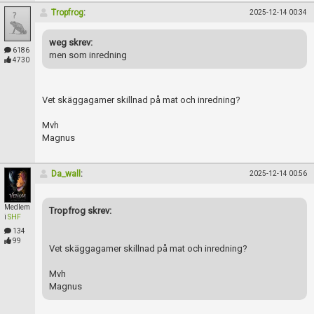
Tropfrog
:
2025-12-14 00:34
weg skrev:
6186
men som inredning
4730
Vet skäggagamer skillnad på mat och inredning?
Mvh
Magnus
Da_wall
:
2025-12-14 00:56
Medlem
Tropfrog skrev:
i
SHF
134
99
Vet skäggagamer skillnad på mat och inredning?
Mvh
Magnus