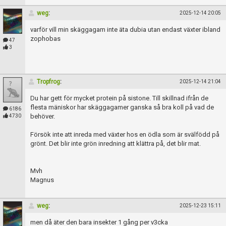
weg
:
2025-12-14 20:05
varför vill min skäggagam inte äta dubia utan endast växter ibland
zophobas
47
3
Tropfrog
:
2025-12-14 21:04
Du har gett för mycket protein på sistone. Till skillnad ifrån de
flesta mäniskor har skäggagamer ganska så bra koll på vad de
6186
behöver.
4730
Försök inte att inreda med växter hos en ödla som är svälfödd på
grönt. Det blir inte grön inredning att klättra på, det blir mat.
Mvh
Magnus
weg
:
2025-12-23 15:11
men då äter den bara insekter 1 gång per v3cka