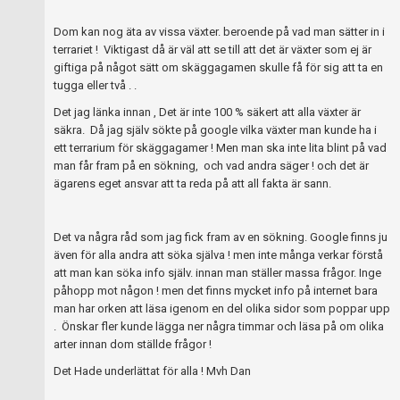
Dom kan nog äta av vissa växter. beroende på vad man sätter in i
terrariet ! Viktigast då är väl att se till att det är växter som ej är
giftiga på något sätt om skäggagamen skulle få för sig att ta en
tugga eller två . .
Det jag länka innan , Det är inte 100 % säkert att alla växter är
säkra. Då jag själv sökte på google vilka växter man kunde ha i
ett terrarium för skäggagamer ! Men man ska inte lita blint på vad
man får fram på en sökning, och vad andra säger ! och det är
ägarens eget ansvar att ta reda på att all fakta är sann.
Det va några råd som jag fick fram av en sökning. Google finns ju
även för alla andra att söka själva ! men inte många verkar förstå
att man kan söka info själv. innan man ställer massa frågor. Inge
påhopp mot någon ! men det finns mycket info på internet bara
man har orken att läsa igenom en del olika sidor som poppar upp
. Önskar fler kunde lägga ner några timmar och läsa på om olika
arter innan dom ställde frågor !
Det Hade underlättat för alla ! Mvh Dan