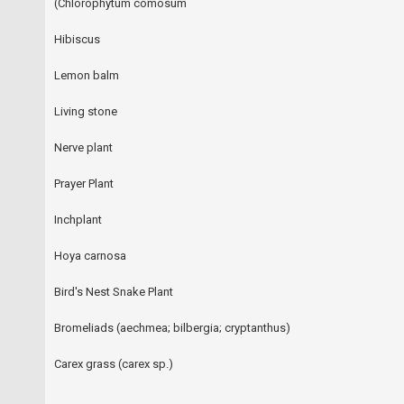
(Chlorophytum comosum
Hibiscus
Lemon balm
Living stone
Nerve plant
Prayer Plant
Inchplant
Hoya carnosa
Bird's Nest Snake Plant
Bromeliads (aechmea; bilbergia; cryptanthus)
Carex grass (carex sp.)