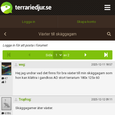
integritetspolicy
OK
Utför
Namn:
Begär nytt lösenord
Logga in
Skapa konto
Tillbaka till förstasidan
100%
Epost:
Växter till skäggagam
Infoga
Logga in för att posta i forumet
Sida
av 2
Användarnamn:
weg
:
2025-12-11 18:57
Hej jag undrar vad det finns för bra växter till min skäggagam som
Lösenord:
hon kan klättra i gandkss AD stort terrarium 180x 125x 60
47
3
Privacy Policy
Tropfrog
:
2025-12-12 09:11
Terms of Service
Skäggagamer äter växter.
6186