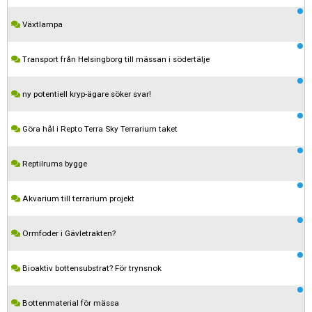
Växtlampa
Transport från Helsingborg till mässan i södertälje
ny potentiell kryp-ägare söker svar!
Göra hål i Repto Terra Sky Terrarium taket
Reptilrums bygge
Akvarium till terrarium projekt
Ormfoder i Gävletrakten?
Kom ihåg att följa terrariedjur.se's regler när du postar i forumet.
Bioaktiv bottensubstrat? För trynsnok
Spara
Bottenmaterial för mässa