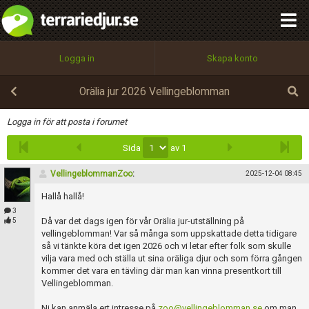
integritetspolicy
OK
Utför
Namn:
Begär nytt lösenord
Logga in
Skapa konto
Tillbaka till förstasidan
100%
Epost:
Orälia jur 2026 Vellingeblomman
Infoga
Logga in för att posta i forumet
Sida
av 1
Användarnamn:
VellingeblommanZoo
:
2025-12-04 08:45
Hallå hallå!
Lösenord:
3
Då var det dags igen för vår Orälia jur-utställning på
5
vellingeblomman! Var så många som uppskattade detta tidigare
så vi tänkte köra det igen 2026 och vi letar efter folk som skulle
vilja vara med och ställa ut sina oräliga djur och som förra gången
Privacy Policy
kommer det vara en tävling där man kan vinna presentkort till
Terms of Service
Vellingeblomman.
Ni kan anmäla ert intresse på
zoo@vellingeblomman.se
om man