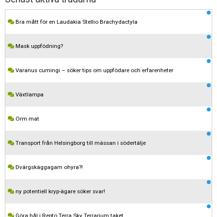
Bra mått för en Laudakia Stellio Brachydactyla
Mask uppfödning?
Varanus cumingi – söker tips om uppfödare och erfarenheter
Växtlampa
Orm mat
Transport från Helsingborg till mässan i södertälje
Dvärgskäggagam ohyra?!
ny potentiell kryp-ägare söker svar!
Göra hål i Repto Terra Sky Terrarium taket