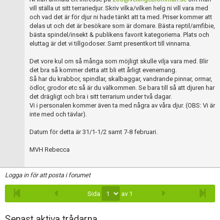
Skapa konto
vill ställa ut sitt terrariedjur. Skriv vilka/vilken helg ni vill vara med
och vad det är för djur ni hade tänkt att ta med. Priser kommer att
delas ut och det är besökare som är domare. Bästa reptil/amfibie,
bästa spindel/insekt & publikens favorit kategorierna. Plats och
eluttag är det vi tillgodoser. Samt presentkort till vinnarna.
Det vore kul om så många som möjligt skulle vilja vara med. Blir
det bra så kommer detta att bli ett årligt evenemang.
Så har du krabbor, spindlar, skalbaggar, vandrande pinnar, ormar,
ödlor, grodor etc så är du välkommen. Se bara till så att djuren har
det drägligt och bra i sitt terrarium under två dagar.
Vi i personalen kommer även ta med några av våra djur. (OBS: Vi är
inte med och tävlar).
Datum för detta är 31/1-1/2 samt 7-8 februari.
MVH Rebecca
Logga in för att posta i forumet
Sida
av 1
Senast aktiva trådarna