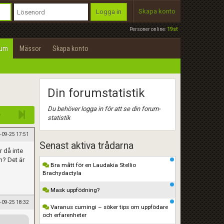
Skapa konto
Logga in
Personer online:
19st
rum
Mässor
Skapa konto
Din forumstatistik
Du behöver logga in för att se din forum-
statistik
-09-25 17:51
Senast aktiva trådarna
r då inte
m? Det är
Bra mått för en Laudakia Stellio
Brachydactyla
Mask uppfödning?
-09-25 18:32
Varanus cumingi – söker tips om uppfödare
och erfarenheter