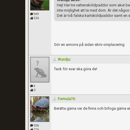
Hej! Har tre vattensköldpaddor som akut behö
inte möjlighet att ta med dom. Är det någon
949
Det är två falska kartsköldpaddor samt en s
536
Gör en annons på sidan skriv omplacering
Wundju
:
Tack för svar ska göra de!
4
0
Formula76
:
Berätta gärna var de finns och bifoga gärna en
306
276