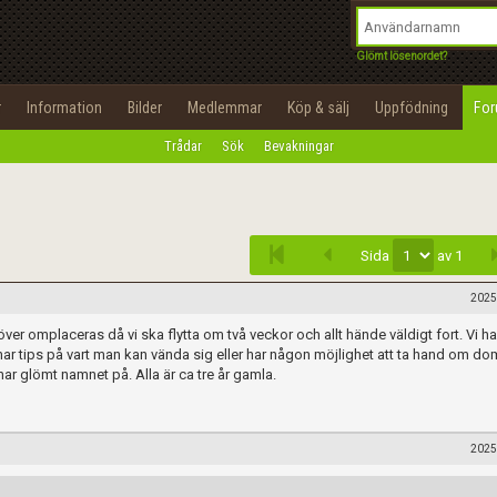
integritetspolicy
OK
Utför
Namn:
Begär nytt lösenord
Glömt lösenordet?
Tillbaka till förstasidan
Epost:
r
Information
Bilder
Medlemmar
Köp & sälj
Uppfödning
Fo
100%
Trådar
Sök
Bevakningar
Infoga
Användarnamn:
Lösenord:
Sida
av 1
Privacy Policy
Terms of Service
2025
r omplaceras då vi ska flytta om två veckor och allt hände väldigt fort. Vi ha
Skapa konto
ar tips på vart man kan vända sig eller har någon möjlighet att ta hand om do
ar glömt namnet på. Alla är ca tre år gamla.
2025