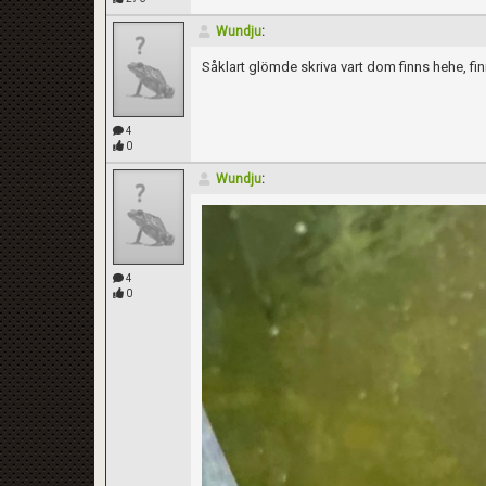
Wundju
:
Såklart glömde skriva vart dom finns hehe, fi
4
0
Wundju
:
4
0