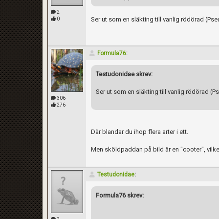
2
Ser ut som en släkting till vanlig rödörad (Ps
0
Formula76
:
Testudonidae skrev:
Ser ut som en släkting till vanlig rödörad (
306
276
Där blandar du ihop flera arter i ett.
Men sköldpaddan på bild är en ''cooter'', vilke
Testudonidae
:
Formula76 skrev: