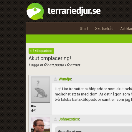
Start
Skötselråd
Artikla
« Sköldpaddor
Akut omplacering!
Logga in för att posta i forumet
Wundju
:
Hej! Har tre vattensköldpaddor som akut behöve
möjlighet att ta med dom. Är det någon som h
två falska kartsköldpaddor samt en som jag h
4
0
Johnexotics
:
Wundju skrev: