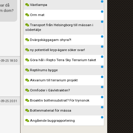
Växtlampa
har då
 om dom?
Orm mat
Transport från Helsingborg till mässan i
södertälje
Dvärgskäggagam ohyra?!
ny potentiell kryp-ägare söker svar!
Göra hål i Repto Terra Sky Terrarium taket
-09-25 18:50
Reptilrums bygge
Akvarium till terrarium projekt
Ormfoder i Gävletrakten?
Bioaktiv bottensubstrat? För trynsnok
-09-25 20:31
Bottenmaterial för mässa
Angående buggrapportering