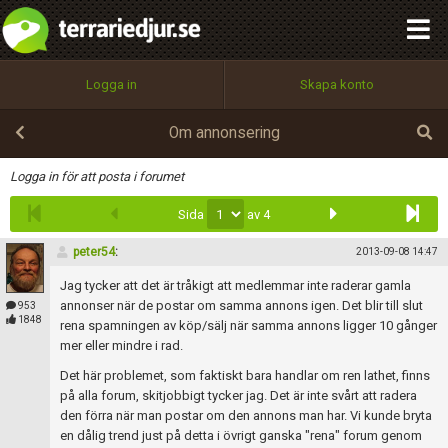
integritetspolicy
OK
Utför
Namn:
Begär nytt lösenord
Logga in
Skapa konto
Tillbaka till förstasidan
100%
Epost:
Om annonsering
Infoga
Logga in för att posta i forumet
Sida
av 4
Användarnamn:
peter54
:
2013-09-08 14:47
Jag tycker att det är tråkigt att medlemmar inte raderar gamla
Lösenord:
annonser när de postar om samma annons igen. Det blir till slut
953
1848
rena spamningen av köp/sälj när samma annons ligger 10 gånger
mer eller mindre i rad.
Det här problemet, som faktiskt bara handlar om ren lathet, finns
Privacy Policy
på alla forum, skitjobbigt tycker jag. Det är inte svårt att radera
Terms of Service
den förra när man postar om den annons man har. Vi kunde bryta
en dålig trend just på detta i övrigt ganska "rena" forum genom