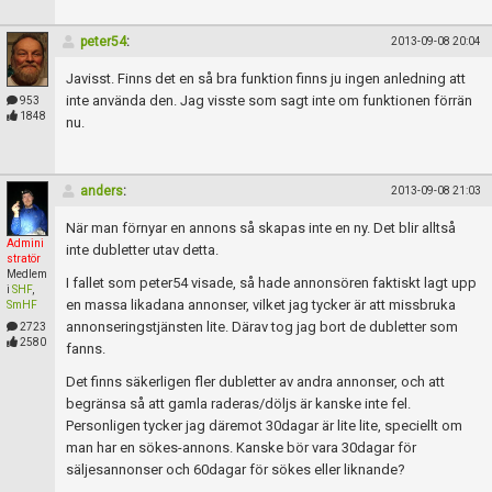
peter54
:
2013-09-08 20:04
Javisst. Finns det en så bra funktion finns ju ingen anledning att
inte använda den. Jag visste som sagt inte om funktionen förrän
953
1848
nu.
anders
:
2013-09-08 21:03
När man förnyar en annons så skapas inte en ny. Det blir alltså
Admini
inte dubletter utav detta.
stratör
Medlem
I fallet som peter54 visade, så hade annonsören faktiskt lagt upp
i
SHF
,
en massa likadana annonser, vilket jag tycker är att missbruka
SmHF
annonseringstjänsten lite. Därav tog jag bort de dubletter som
2723
2580
fanns.
Det finns säkerligen fler dubletter av andra annonser, och att
begränsa så att gamla raderas/döljs är kanske inte fel.
Personligen tycker jag däremot 30dagar är lite lite, speciellt om
man har en sökes-annons. Kanske bör vara 30dagar för
säljesannonser och 60dagar för sökes eller liknande?