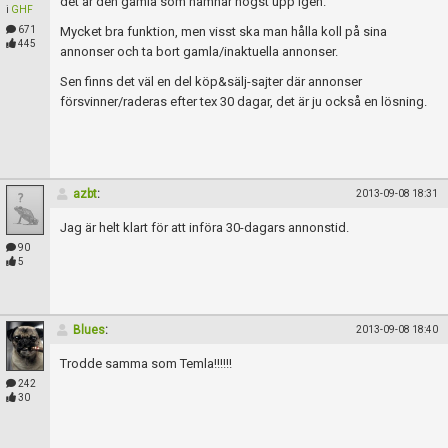
det är den gamla som hamnar högst upp igen.
i
GHF
671
Mycket bra funktion, men visst ska man hålla koll på sina
445
annonser och ta bort gamla/inaktuella annonser.
Sen finns det väl en del köp&sälj-sajter där annonser
försvinner/raderas efter tex 30 dagar, det är ju också en lösning.
azbt
:
2013-09-08 18:31
Jag är helt klart för att införa 30-dagars annonstid.
90
5
Blues
:
2013-09-08 18:40
Trodde samma som Temla!!!!!!
242
30