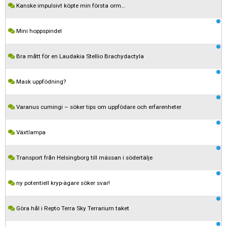
Kanske impulsivt köpte min första orm…
Mini hoppspindel
Bra mått för en Laudakia Stellio Brachydactyla
Mask uppfödning?
Varanus cumingi – söker tips om uppfödare och erfarenheter
Växtlampa
Transport från Helsingborg till mässan i södertälje
Kom ihåg att följa terrariedjur.se's regler när du postar i forumet.
ny potentiell kryp-ägare söker svar!
Spara
Göra hål i Repto Terra Sky Terrarium taket