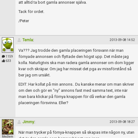
Skapa konto
att alltid ta bort gamla annonser själva.
Tack för ordet.
/Peter
Temla
:
2013-09-08 14:52
Va??? Jag trodde den gamla placeringen försvann när man
förnyade annonsen och flyttade den högst upp. Det måste jag
1159
633
kolla. Naturligtvis ska man radera gamla annonser om dom ligger
kvar och skräpar. Om jag har missat det pga av missförstånd så
ber jag om ursäkt.
EDIT: Har kollat på min annons.. Du kanske menar om man skriver
om den och gör en "ny" annons fast med samma text, inte när
man bara klickar på förnya knappen för då verkar den gamla
placeringen försvinna. Eller?
Jimmy
:
2013-09-08 18:27
När man trycker på förnya-knappen så skapas inte någon ny, utan
Medlem