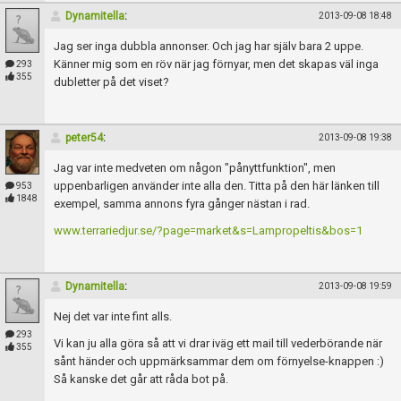
Dynamitella
:
2013-09-08 18:48
Jag ser inga dubbla annonser. Och jag har själv bara 2 uppe.
Känner mig som en röv när jag förnyar, men det skapas väl inga
293
355
dubletter på det viset?
peter54
:
2013-09-08 19:38
Jag var inte medveten om någon "pånyttfunktion", men
uppenbarligen använder inte alla den. Titta på den här länken till
953
1848
exempel, samma annons fyra gånger nästan i rad.
www.terrariedjur.se/?page=market&s=Lampropeltis&bos=1
Dynamitella
:
2013-09-08 19:59
Nej det var inte fint alls.
293
Vi kan ju alla göra så att vi drar iväg ett mail till vederbörande när
355
sånt händer och uppmärksammar dem om förnyelse-knappen :)
Så kanske det går att råda bot på.