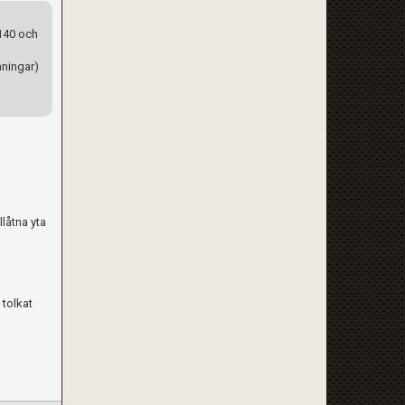
 140 och
åningar)
låtna yta
 tolkat