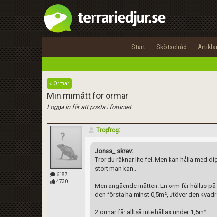
Start
Skötselråd
Artikla
« Ormar
Minimimått för ormar
Logga in för att posta i forumet
Tropfrog
:
Jonas_ skrev:
Tror du räknar lite fel. Men kan hålla med d
stort man kan..
6187
4730
Men angående måtten. En orm får hållas på 1m²
den första ha minst 0,5m², utöver den kvad
2 ormar får alltså inte hållas under 1,5m².