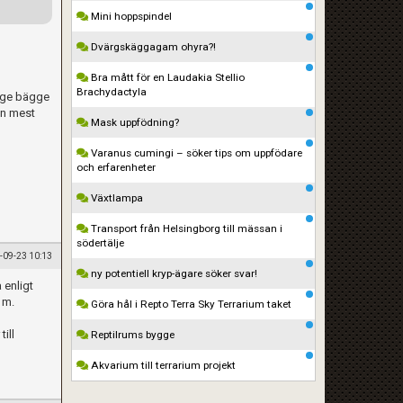
Mini hoppspindel
Dvärgskäggagam ohyra?!
Bra mått för en Laudakia Stellio
Brachydactyla
änge bägge
en mest
Mask uppfödning?
Varanus cumingi – söker tips om uppfödare
och erfarenheter
Växtlampa
Transport från Helsingborg till mässan i
södertälje
-09-23 10:13
ny potentiell kryp-ägare söker svar!
 enligt
1m.
Göra hål i Repto Terra Sky Terrarium taket
ill
Reptilrums bygge
Akvarium till terrarium projekt