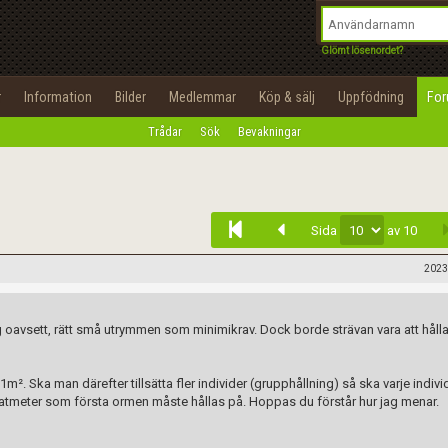
integritetspolicy
OK
Utför
Namn:
Begär nytt lösenord
Glömt lösenordet?
Tillbaka till förstasidan
Epost:
r
Information
Bilder
Medlemmar
Köp & sälj
Uppfödning
Fo
100%
Trådar
Sök
Bevakningar
Infoga
Användarnamn:
Lösenord:
Sida
av 10
Privacy Policy
Terms of Service
2023
Skapa konto
ig oavsett, rätt små utrymmen som minimikrav. Dock borde strävan vara att håll
. Ska man därefter tillsätta fler individer (grupphållning) så ska varje individ
ratmeter som första ormen måste hållas på. Hoppas du förstår hur jag menar.