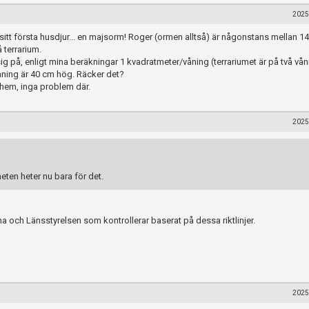
2025
itt första husdjur... en majsorm! Roger (ormen alltså) är någonstans mellan 1
 terrarium.
 sig på, enligt mina beräkningar 1 kvadratmeter/våning (terrariumet är på två vån
åning är 40 cm hög. Räcker det?
a hem, inga problem där.
2025
ten heter nu bara för det.
na och Länsstyrelsen som kontrollerar baserat på dessa riktlinjer.
2025