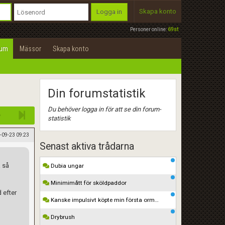
Skapa konto
Logga in
Personer online:
69st
rum
Mässor
Skapa konto
Din forumstatistik
Du behöver logga in för att se din forum-
statistik
-09-23 09:23
Senast aktiva trådarna
a så
Dubia ungar
Minimimått för sköldpaddor
 efter
Kanske impulsivt köpte min första orm…
Drybrush