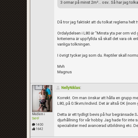
3 ormar på minst 2m²... osv.. Så har jag to
Då tror jag faktiskt att du tolkat reglerna helt
Ordalydelsen i L80 är "Minsta yta per orm vid 
kriterierna är uppfyllda så skall det vara ok 
vanliga tolkningen.
I övrigt tycker jag som du. Reptiler skall norma
Mvh
Magnus
NellyNiklas
:
Korrekt. Om man önskar att hålla en grupp me
L80, på 0.5kvm/individ. Det är altså OK (inom
Detta är ett tydligt bevis på hur begränsade S
Medlem i
SkHF
djurhållning för vår hobby. Jag hade för int
1400
specialister med avancerad utbildning etc. Detta
1642