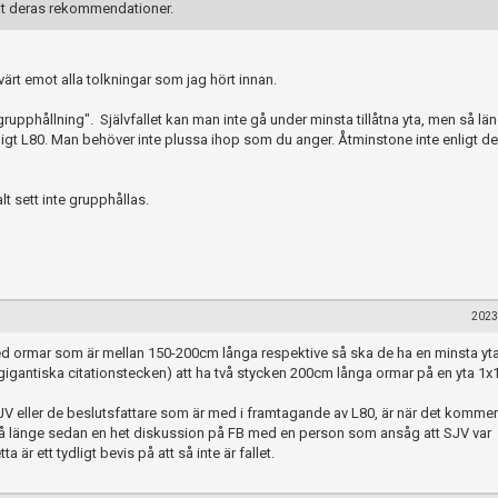
lkat deras rekommendationer.
 tvärt emot alla tolkningar som jag hört innan.
grupphållning". Självfallet kan man inte gå under minsta tillåtna yta, men så l
enligt L80. Man behöver inte plussa ihop som du anger. Åtminstone inte enligt d
lt sett inte grupphållas.
2023
d ormar som är mellan 150-200cm långa respektive så ska de ha en minsta yta
 gigantiska citationstecken) att ha två stycken 200cm långa ormar på en yta 1x
JV eller de beslutsfattare som är med i framtagande av L80, är när det kommer t
e så länge sedan en het diskussion på FB med en person som ansåg att SJV var
 är ett tydligt bevis på att så inte är fallet.