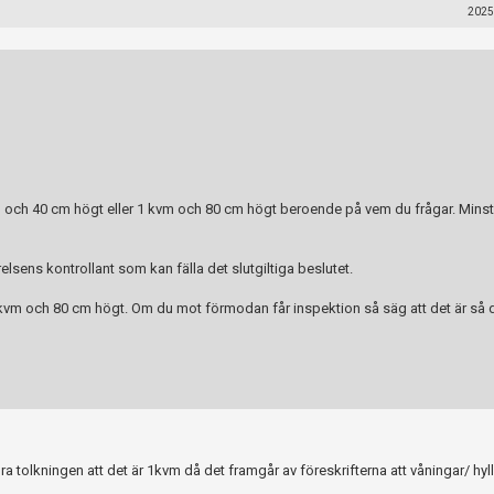
2025
 och 40 cm högt eller 1 kvm och 80 cm högt beroende på vem du frågar. Minst 
elsens kontrollant som kan fälla det slutgiltiga beslutet.
1kvm och 80 cm högt. Om du mot förmodan får inspektion så säg att det är så d
när du postar i forumet.
 tolkningen att det är 1kvm då det framgår av föreskrifterna att våningar/ hyll
Spara