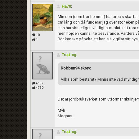
Fia70
:
Min son (som bor hemma) har precis skaffat s
cm lång och då funderar jag över storleken på
Han har visserligen väldigt stor plats att röra
men höjden känns lite besvärande. Vardera v
10
Bör kanske påpeka att han själv gillar sitt ny
1
Tropfrog
:
Robban94 skrev:
Vilka som bestämt? Minns inte vad myndighe
6187
4730
Det är jordbruksverket som utformar riktlinjer
Mvh
Magnus
Tropfrog
: