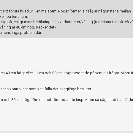
sitt första husdjur... en majsorm! Roger (ormen alltså) är någonstans mellan
ken på terrarium.
ra sig på, enligt mina beräkningar 1 kvadratmeter/våning (terrariumet är på två v
våning är 40 cm hög. Räcker det?
nya hem, inga problem där.
ch 40 cm högt eller 1 kvm och 80 cm högt beroende på vem du frågar. Minst til
sens kontrollant som kan fälla det slutgiltiga beslutet.
vm och 80 cm högt. Om du mot förmodan får inspektion så säg att det är så du