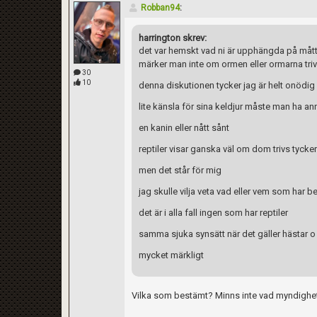
Robban94
:
harrington skrev:
det var hemskt vad ni är upphängda på måt
märker man inte om ormen eller ormarna trivs
30
10
denna diskutionen tycker jag är helt onödig
lite känsla för sina keldjur måste man ha an
en kanin eller nått sånt
reptiler visar ganska väl om dom trivs tycker
men det står för mig
jag skulle vilja veta vad eller vem som har 
det är i alla fall ingen som har reptiler
samma sjuka synsätt när det gäller hästar o
mycket märkligt
Vilka som bestämt? Minns inte vad myndighet