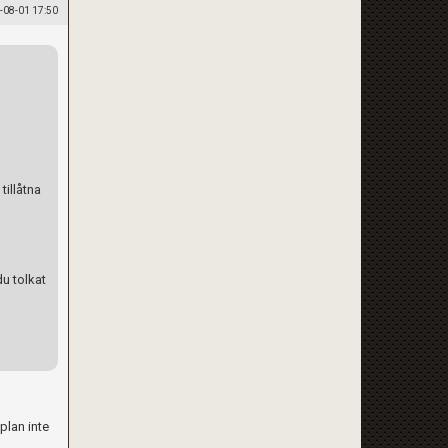
-08-01 17:50
tillåtna
u tolkat
plan inte