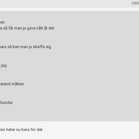
2025
ten
 så får man ju göra nått åt det
nars så kan man ju skaffa sig
 jag
bestämt måtten
 hundar
en heter nu bara för det.