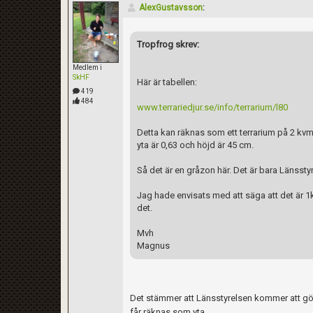
AlexGustavsson
:
Tropfrog skrev:
Medlem i
SkHF
Här är tabellen:
419
484
www.terrariedjur.se/info/terrarium/l80
Detta kan räknas som ett terrarium på 2 kvm
yta är 0,63 och höjd är 45 cm.
Så det är en gråzon här. Det är bara Länsstyr
Jag hade envisats med att säga att det är 
det.
Mvh
Magnus
Kom ihåg att följa terrariedjur.se's regler 
Det stämmer att Länsstyrelsen kommer att göra
får räknas som yta.