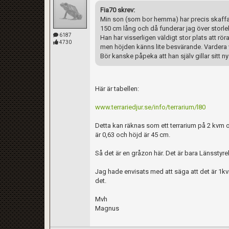
Fia70 skrev:
Min son (som bor hemma) har precis skaffat 
150 cm lång och då funderar jag över storle
6187
Han har visserligen väldigt stor plats att rö
4730
men höjden känns lite besvärande. Vardera 
Bör kanske påpeka att han själv gillar sitt 
Här är tabellen:
www.terrariedjur.se/info/terrarium/l80
Detta kan räknas som ett terrarium på 2 kvm o
är 0,63 och höjd är 45 cm.
Så det är en gråzon här. Det är bara Länsstyrel
Jag hade envisats med att säga att det är 1k
det.
Mvh
Magnus