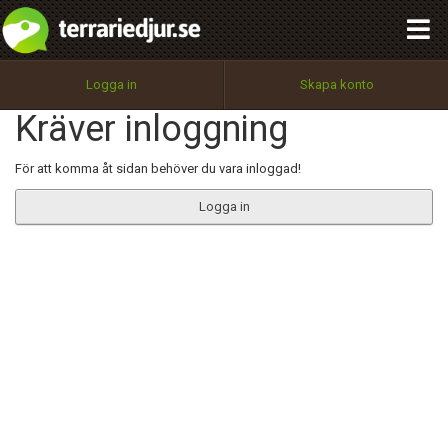
integritetspolicy
OK
Utför
Namn:
Begär nytt lösenord
Logga in
Skapa konto
Tillbaka till förstasidan
Kräver inloggning
100%
Epost:
För att komma åt sidan behöver du vara inloggad!
Logga in
Användarnamn:
Lösenord:
Privacy Policy
Terms of Service