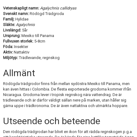
Skapa konto
Vetenskapligt namn:
Agalychnis callidryas
Svenskt namn:
Rödögd Trädgroda
Familj:
Hylidae
Släkte:
Agalychnis
Livslängd:
5år
Ursprung:
Mexiko till Panama
Fullvuxen storlek:
5-8cm
Föda:
Insekter
Aktiv:
Nattaktiv
Miljötyp:
Trädlevande, regnskog
Allmänt
Rödögda trädgrodor finns från mellan sydöstra Mexiko till Panama, men
kan även hittas i Colombia. De flesta exporterade grodorna kommer ifrån
Nicaragua. Grodorna lever i tropisk regnskog nära vattendrag. De är
trädlevande och är därför väldigt sällan nere på marken, utan håller sig
gärna uppe i trädkronorna. De är även nattaktiva och utmärkta hoppare.
Utseende och beteende
Den rödögda trädgrodan har blivit en ikon för att rädda regnskogen p.g.a