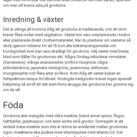
om man vill kunna avla på grodorna.
Inredning & växter
Det är viktiga att komma ihåg att grodorna är trädlevande, och att dom
kräver flera nivåer med vegetation. Växter bör vara omplanterade i krukor
eller planterade direkt i bottenmaterialet. När du planterar om växterna så
skölj igenom rötterna för att få bort alla bekämpningsmedel och
konstgödsel som kan vara skadligt för grodorna. Välj växter med breda
blad som håller för grodornas vikt. Några förslag inkluderar ormväxter
(Sanseviera), många ananasväxter, pothos murgröna, några
philodendrons, japanska vintergröna, javamossa, anthurium,
mongteraarter och flera arter av fikon. Kom ihåg att växter kräver en
fullspektrum-lampa för tillväxt. Rödögda trädgrodor kräver ingen speciell
belysning så se till att det även finns skugga där grodorna kan gömma sig
om de vill.
Föda
Grodorna äter mängder med olika insekter, bland annat syrsor, flugor,
nattfjärilar, gräshoppor, och även andra små grodor. Tumregeln är att
endast mata insekter som inte är större än avståndet mellan grodornas
ögon. Insekterna ska pudras med vitaminpulver med vitamin D3. Det