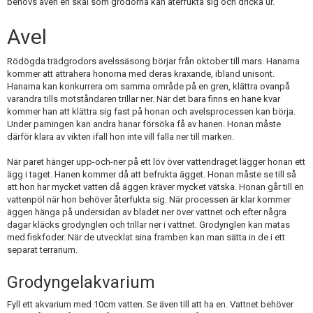
behövs även en skål som grodorna kan återfukta sig och dricka ur.
Avel
Rödögda trädgrodors avelssäsong börjar från oktober till mars. Hanarna
kommer att attrahera honorna med deras kraxande, ibland unisont.
Hanarna kan konkurrera om samma område på en gren, klättra ovanpå
varandra tills motståndaren trillar ner. När det bara finns en hane kvar
kommer han att klättra sig fast på honan och avelsprocessen kan börja.
Under parningen kan andra hanar försöka få av hanen. Honan måste
därför klara av vikten ifall hon inte vill falla ner till marken.
När paret hänger upp-och-ner på ett löv över vattendraget lägger honan ett
ägg i taget. Hanen kommer då att befrukta ägget. Honan måste se till så
att hon har mycket vatten då äggen kräver mycket vätska. Honan går till en
vattenpöl när hon behöver återfukta sig. När processen är klar kommer
äggen hänga på undersidan av bladet ner över vattnet och efter några
dagar kläcks grodynglen och trillar ner i vattnet. Grodynglen kan matas
med fiskfoder. När de utvecklat sina framben kan man sätta in de i ett
separat terrarium.
Grodyngelakvarium
Fyll ett akvarium med 10cm vatten. Se även till att ha en. Vattnet behöver