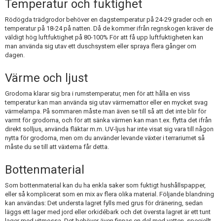
Temperatur och fuktighet
Rödögda trädgrodor behöver en dagstemperatur på 24-29 grader och en
temperatur på 18-24 på natten. Då de kommer ifrån regnskogen kräver de
väldigt hög luftfuktighet på 80-100% För att få upp luftfuktigheten kan
man använda sig utav ett duschsystem eller spraya flera gånger om
dagen.
Värme och ljust
Grodorna klarar sig bra i rumstemperatur, men för att hålla en viss
temperatur kan man använda sig utav värmemattor eller en mycket svag
värmelampa. På sommaren måste man även se till så att det inte blir för
varmt för grodorna, och för att sänka värmen kan man t.ex. flytta det ifrån
direkt solljus, använda fläktar m.m. UV-ljus har inte visat sig vara till någon
nytta för grodorna, men om du använder levande växter i terrariumet så
måste du se till att växterna får detta.
Bottenmaterial
Som bottenmaterial kan du ha enkla saker som fuktigt hushållspapper,
eller så komplicerat som en mix av flera olika material. Följande blandning
kan användas: Det understa lagret fylls med grus för dränering, sedan
läggs ett lager med jord eller orkidébark och det översta lagret är ett tunt
lager med vitmossa. Det behöver även finnas en del med vatten, speciellt