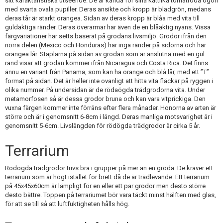
sitt karaktäristiska utseende. De är kända för sina kattlika tomatröda ögon
med svarta ovala pupiller. Deras ansikte och kropp är bladgrön, medans
deras tår är starkt orangea. Sidan av deras kropp är blåa med vita till
guldaktiga ränder. Deras överarmar har även de en blåaktig nyans. Vissa
färgvariationer har setts baserat på grodans livsmiljö. Grodor ifrån den
norra delen (Mexico och Honduras) har inga ränder på sidorna och har
orangea lår. Staplarna på sidan av grodan som är anslutna med en gul
rand visar att grodan kommer ifrån Nicaragua och Costa Rica. Det finns
ännu en variant från Panama, som kan ha orange och blå lår, med ett ”T”
format på sidan. Det är heller inte ovanligt att hitta vita fläckar på ryggen i
olika nummer. På undersidan är de rödaögda trädgrodorna vita. Under
metamorfosen så är dessa grodor bruna och kan vara vitprickiga. Den
vuxna färgen kommer inte förräns efter flera månader. Honorna av arten är
större och är i genomsnitt 6-8cm i längd. Deras manliga motsvarighet är i
genomsnitt 5-6cm. Livslängden för rödögda trädgrodor är cirka 5 år.
Terrarium
Rödögda trädgrodor trivs bra i grupper på mer än en groda. De kräver ett
terrarium som är högt istället för brett då de är trädlevande. Ett terrarium
på 45x45x60cm är lämpligt för en eller ett par grodor men desto större
desto bättre. Toppen på terrariumet bör vara täckt minst hälften med glas,
för att se till så att luftfuktigheten hålls hög.