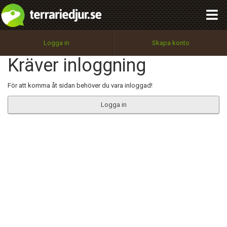
integritetspolicy
OK
Utför
Namn:
Begär nytt lösenord
Logga in
Skapa konto
Tillbaka till förstasidan
Kräver inloggning
100%
Epost:
För att komma åt sidan behöver du vara inloggad!
Logga in
Användarnamn:
Lösenord:
Privacy Policy
Terms of Service