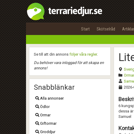
Start
Skötselråd
Artikla
Lit
Se till att din annons
följer våra regler
.
Du behöver vara inloggad för att skapa en
annons!
Sveri
Ormar
Samw
Snabblänkar
2026-
Alla annonser
Beskri
6 kungspy
Ödlor
dessa är 
Ormar
Samuel
Giftormar
Kontak
Groddjur