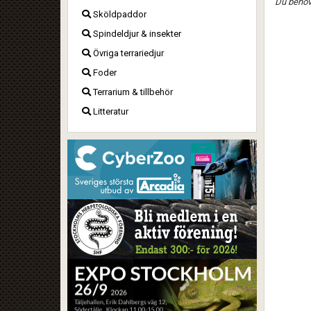
Du behöve
Sköldpaddor
Spindeldjur & insekter
Övriga terrariedjur
Foder
Terrarium & tillbehör
Litteratur