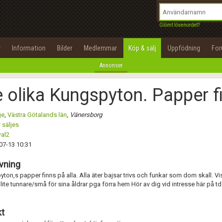
integritetspolicy
OK
Utför
Namn:
Namn:
Begär nytt lösenord
Glömt lösenordet?
Alla
Positiva
Negativa
Tillbaka till förstasidan
Epost:
Beskrivning:
r
Information
Bilder
Medlemmar
Köp & sälj
Uppfödning
Fo
100%
Annonser
Användarnamn:
Spara
Avbryt
Spara ändringar
e olika Kungspyton. Papper f
Lösenord:
Betygsätt
ge
,
Västra Götalands län
,
Vänersborg
Privacy Policy
 säljes
Terms of Service
al2
Skicka meddelande
07-13 10:31
Skapa konto
vning
ton,s papper finns på alla. Alla äter bajsar trivs och funkar som dom skall. Vi
lite tunnare/små för sina åldrar pga förra hem Hör av dig vid intresse här på t
t