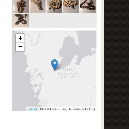
+
−
Leaflet
| Tiles © Esri — Esri, DeLorme, NAVTEQ