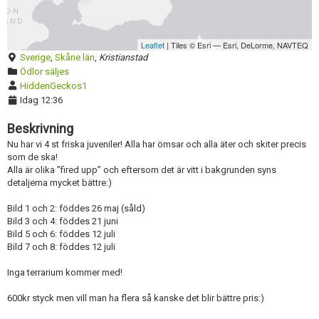
Leaflet
| Tiles © Esri — Esri, DeLorme, NAVTEQ
Sverige
,
Skåne län
,
Kristianstad
Ödlor säljes
HiddenGeckos1
Idag 12:36
Beskrivning
Nu har vi 4 st friska juveniler! Alla har ömsar och alla äter och skiter precis
som de ska!
Alla är olika ”fired upp” och eftersom det är vitt i bakgrunden syns
detaljerna mycket bättre:)
Bild 1 och 2: föddes 26 maj (såld)
Bild 3 och 4: föddes 21 juni
Bild 5 och 6: föddes 12 juli
Bild 7 och 8: föddes 12 juli
Inga terrarium kommer med!
600kr styck men vill man ha flera så kanske det blir bättre pris:)