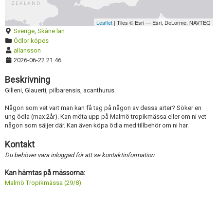
Skapa konto
Förnya annons
Kan förnyas om
Aktivera annons
Leaflet
| Tiles © Esri — Esri, DeLorme, NAVTEQ
Sverige
,
Skåne län
Inaktivera annons
Ödlor köpes
allansson
Radera annons
2026-06-22 21:46
Redigera annons
Beskrivning
Gilleni, Glauerti, pilbarensis, acanthurus.
Någon som vet vart man kan få tag på någon av dessa arter? Söker en
ung ödla (max 2år). Kan möta upp på Malmö tropikmässa eller om ni vet
någon som säljer där. Kan även köpa ödla med tillbehör om ni har.
Kontakt
Du behöver vara inloggad för att se kontaktinformation
Kan hämtas på mässorna:
Malmö Tropikmässa (29/8)