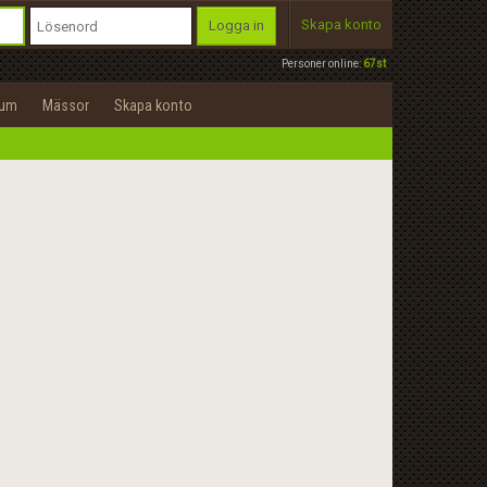
Skapa konto
Logga in
Personer online:
67st
rum
Mässor
Skapa konto