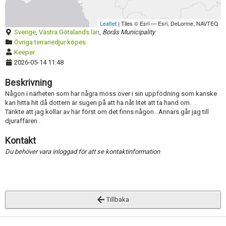
Skapa konto
Aktivera annons
Inaktivera annons
Leaflet
| Tiles © Esri — Esri, DeLorme, NAVTEQ
Sverige
,
Västra Götalands län
,
Borås Municipality
Radera annons
Övriga terrariedjur köpes
Keeper
Redigera annons
2026-05-14 11:48
Beskrivning
Någon i närheten som har några möss över i sin uppfödning som kanske
kan hitta hit då dottern är sugen på att ha nåt litet att ta hand om.
Tänkte att jag kollar av här först om det finns någon . Annars går jag till
djuraffären .
Kontakt
Du behöver vara inloggad för att se kontaktinformation
Tillbaka