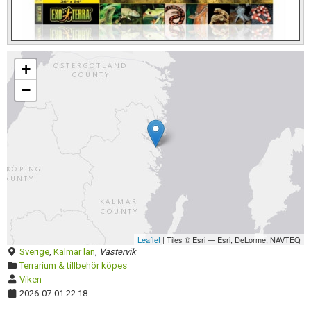
Skapa konto
Förnya annons
+
Kan förnyas om
−
Aktivera annons
Inaktivera annons
Radera annons
Redigera annons
Leaflet
| Tiles © Esri — Esri, DeLorme, NAVTEQ
Sverige
,
Kalmar län
,
Västervik
Terrarium & tillbehör köpes
Viken
2026-07-01 22:18