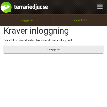
integritetspolicy
OK
Utför
Namn:
Begär nytt lösenord
Logga in
Skapa konto
Tillbaka till förstasidan
Kräver inloggning
100%
Epost:
För att komma åt sidan behöver du vara inloggad!
Logga in
Användarnamn:
Lösenord:
Privacy Policy
Terms of Service