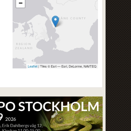
−
Leaflet
| Tiles © Esri — Esri, DeLorme, NAVTEQ