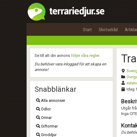
Start
Skötselråd
Artikla
Tra
Se till att din annons
följer våra regler
.
Du behöver vara inloggad för att skapa en
annons!
Sveri
Övriga
exten
Snabblänkar
Idag 
Alla annonser
Beskri
Utgår fr
Ödlor
Inga CIT
Ormar
Kontak
Giftormar
Du behöve
Groddjur