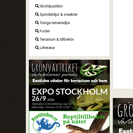
Sköldpaddor
Spindeldjur & insekter
Övriga terrariedjur
Foder
Terrarium & tillbehör
Litteratur