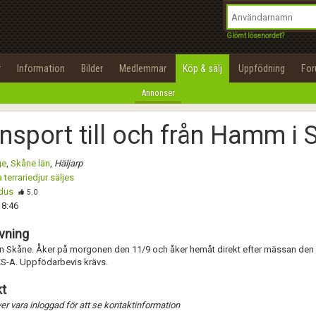
integritetspolicy
OK
Utför
Namn:
Namn:
Begär nytt lösenord
Glömt lösenordet?
Alla
Positiva
Negativa
Tillbaka till förstasidan
Epost:
Beskrivning:
r
Information
Bilder
Medlemmar
Köp & sälj
Uppfödning
Fo
100%
Annonser
Användarnamn:
Spara
Avbryt
Spara ändringar
nsport till och från Hamm i
Lösenord:
Betygsätt
ge
,
Skåne län
,
Häljarp
Privacy Policy
 terrariedjur säljes
Terms of Service
dus
Skicka meddelande
5.0
18:46
Skapa konto
vning
ån Skåne. Åker på morgonen den 11/9 och åker hemåt direkt efter mässan den 
ES-A. Uppfödarbevis krävs.
t
r vara inloggad för att se kontaktinformation