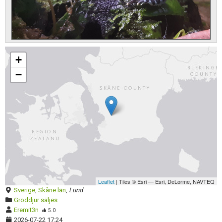
Skapa konto
Förnya annons
Kan förnyas om
+
Aktivera annons
−
Inaktivera annons
Radera annons
Redigera annons
Leaflet
| Tiles © Esri — Esri, DeLorme, NAVTEQ
Sverige
,
Skåne län
,
Lund
Groddjur säljes
Eremit3n
5.0
2026-07-22 17:24