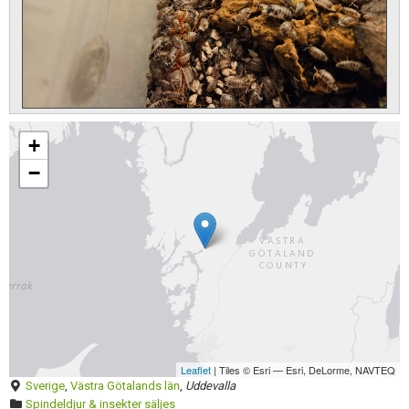
Skapa konto
Förnya annons
Kan förnyas om
+
Aktivera annons
−
Inaktivera annons
Radera annons
Redigera annons
Leaflet
| Tiles © Esri — Esri, DeLorme, NAVTEQ
Sverige
,
Västra Götalands län
,
Uddevalla
Spindeldjur & insekter säljes