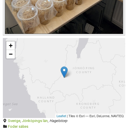
Skapa konto
Förnya annons
Kan förnyas om
+
Aktivera annons
−
Inaktivera annons
Radera annons
Redigera annons
Leaflet
| Tiles © Esri — Esri, DeLorme, NAVTEQ
Sverige
,
Jönköpings län
,
Hagelstorp
Foder säljes