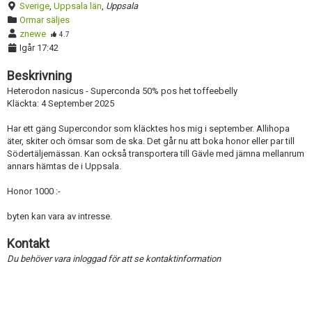
Sverige
,
Uppsala län
,
Uppsala
Ormar säljes
znewe
4.7
Igår 17:42
Beskrivning
Heterodon nasicus - Superconda 50% pos het toffeebelly
Kläckta: 4 September 2025
Har ett gäng Supercondor som kläcktes hos mig i september. Allihopa
äter, skiter och ömsar som de ska. Det går nu att boka honor eller par till
Södertäljemässan. Kan också transportera till Gävle med jämna mellanrum
annars hämtas de i Uppsala.
Honor 1000 :-
byten kan vara av intresse.
Kontakt
Du behöver vara inloggad för att se kontaktinformation