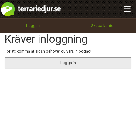
integritetspolicy
OK
Utför
Namn:
Begär nytt lösenord
Logga in
Skapa konto
Tillbaka till förstasidan
Kräver inloggning
100%
Epost:
För att komma åt sidan behöver du vara inloggad!
Logga in
Användarnamn:
Lösenord:
Privacy Policy
Terms of Service