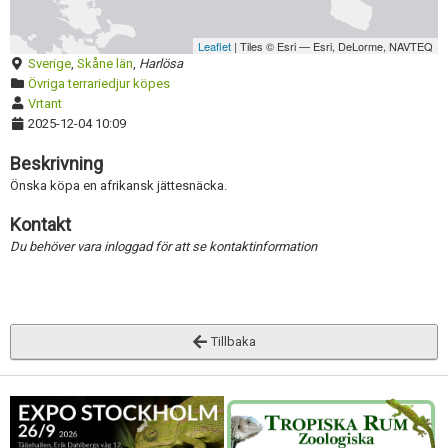
Skapa konto
Inaktivera annons
Leaflet
| Tiles © Esri — Esri, DeLorme, NAVTEQ
Radera annons
Sverige
,
Skåne län
,
Harlösa
Övriga terrariedjur köpes
Redigera annons
Vrtant
2025-12-04 10:09
Beskrivning
Önska köpa en afrikansk jättesnäcka.
Kontakt
Du behöver vara inloggad för att se kontaktinformation
Tillbaka