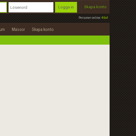
Skapa konto
Logga in
Personer online:
46st
rum
Mässor
Skapa konto