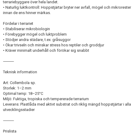
terrariebyggare över hela landet.
• Naturlig luktkontroll: Hoppstjärtar bryter ner avfall, mögel och mikrorester
innan de ens hinner märkas.
Fördelar i terrariet
• Stabiliserar mikrobiologin
• Förebygger mögel och luktproblem
• Stödjer andra städare, t.ex. gråsuggor
• Ökar trivseln och minskar stress hos reptiler och groddjur
• Kräver minimalt underhåll och förökar sig snabbt
⸻
Teknisk information
Art: Collembola sp.
Storlek: 1–2 mm
Optimal temp: 18–25°C
Miljö: Fuktiga, tropiska och tempererade terrarium
Leverans: Plastlåda med aktivt substrat och riklig mängd hoppstjärtar i alla
utvecklingsstadier
⸻
Prislista