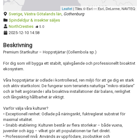
Förnya annons
Kan förnyas om
Leaflet
| Tiles © Esri — Esri, DeLorme, NAVTEQ
Sverige
,
Västra Götalands län
,
Gothenburg
Aktivera annons
Spindeldjur & insekter säljes
NorthCresties
Inaktivera annons
5.0
2025-12-10 14:58
Radera annons
Beskrivning
Redigera annons
Premium Startkultur – Hoppstjärtar (Collembola sp.)
För dig som vill bygga ett stabilt, självgående och professionellt bioaktivt
ekosystem.
Våra hoppstjärtar är odlade i kontrollerad, ren miljö för att ge dig en stark
och aktiv startkoloni. De fungerar som terrariets naturliga ”mikro-städare”
och är helt avgörande i alla bioaktiva installationer där balans, renlighet
och långsiktig hållbarhet är viktigt.
Varför välja våra kulturer?
• Exceptionell renhet: Odlade på näringsrikt, fuktreglerat substrat för
maximal vitalitet.
• Snabb etablering: Kulturen består av flera storlekar – både vuxna,
juveniler och ägg – vilket gör att populationen tar fart direkt.
• Professionell nivå: Används av uppfödare, zoobutiker och