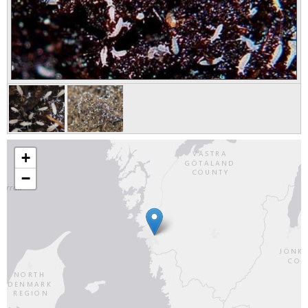
Skapa konto
+
−