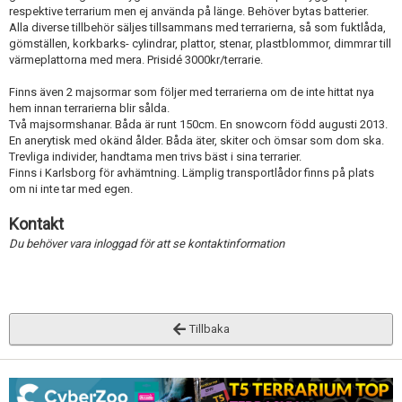
respektive terrarium men ej använda på länge. Behöver bytas batterier.
Alla diverse tillbehör säljes tillsammans med terrarierna, så som fuktlåda,
gömställen, korkbarks- cylindrar, plattor, stenar, plastblommor, dimmrar till
värmeplattorna med mera. Prisidé 3000kr/terrarie.
Finns även 2 majsormar som följer med terrarierna om de inte hittat nya
hem innan terrarierna blir sålda.
Två majsormshanar. Båda är runt 150cm. En snowcorn född augusti 2013.
En anerytisk med okänd ålder. Båda äter, skiter och ömsar som dom ska.
Trevliga individer, handtama men trivs bäst i sina terrarier.
Finns i Karlsborg för avhämtning. Lämplig transportlådor finns på plats
om ni inte tar med egen.
Kontakt
Du behöver vara inloggad för att se kontaktinformation
Tillbaka