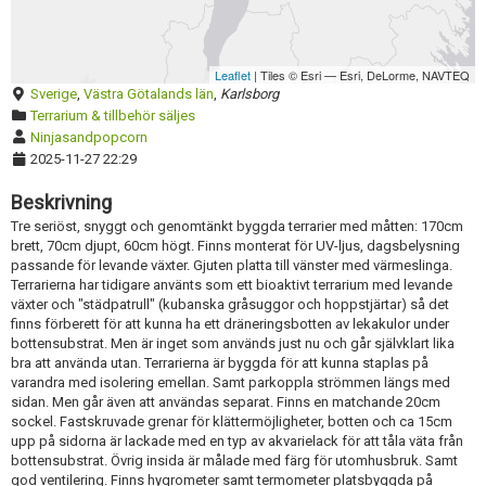
Redigera annons
Leaflet
| Tiles © Esri — Esri, DeLorme, NAVTEQ
Sverige
,
Västra Götalands län
,
Karlsborg
Terrarium & tillbehör säljes
Ninjasandpopcorn
2025-11-27 22:29
Beskrivning
Tre seriöst, snyggt och genomtänkt byggda terrarier med måtten: 170cm
brett, 70cm djupt, 60cm högt. Finns monterat för UV-ljus, dagsbelysning
passande för levande växter. Gjuten platta till vänster med värmeslinga.
Terrarierna har tidigare använts som ett bioaktivt terrarium med levande
växter och "städpatrull" (kubanska gråsuggor och hoppstjärtar) så det
finns förberett för att kunna ha ett dräneringsbotten av lekakulor under
bottensubstrat. Men är inget som används just nu och går självklart lika
bra att använda utan. Terrarierna är byggda för att kunna staplas på
varandra med isolering emellan. Samt parkoppla strömmen längs med
sidan. Men går även att användas separat. Finns en matchande 20cm
sockel. Fastskruvade grenar för klättermöjligheter, botten och ca 15cm
upp på sidorna är lackade med en typ av akvarielack för att tåla väta från
bottensubstrat. Övrig insida är målade med färg för utomhusbruk. Samt
god ventilering. Finns hygrometer samt termometer platsbyggda på