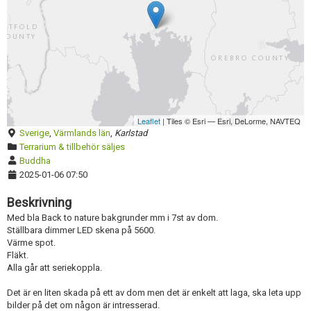
Redigera annons
Leaflet
| Tiles © Esri — Esri, DeLorme, NAVTEQ
Sverige
,
Värmlands län
,
Karlstad
Terrarium & tillbehör säljes
Buddha
2025-01-06 07:50
Beskrivning
Med bla Back to nature bakgrunder mm i 7st av dom.
Ställbara dimmer LED skena på 5600.
Värme spot.
Fläkt.
Alla går att seriekoppla.
Det är en liten skada på ett av dom men det är enkelt att laga, ska leta upp
bilder på det om någon är intresserad.