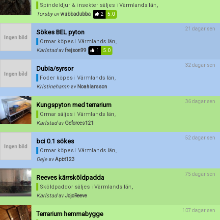
Spindeldjur & insekter säljes
i Värmlands län,
Torsby
av
wubbadubba
2
5.0
21 dagar sen
Sökes BEL pyton
Ormar köpes
i Värmlands län,
Karlstad
av
frejson99
1
5.0
32 dagar sen
Dubia/syrsor
Foder köpes
i Värmlands län,
Kristinehamn
av
Noahlarsson
Förnya annons
Kan förnyas om
36 dagar sen
Kungspyton med terrarium
Aktivera annons
Ormar säljes
i Värmlands län,
Karlstad
av
Geforces121
Inaktivera annons
52 dagar sen
bci 0.1 sökes
Radera annons
Ormar köpes
i Värmlands län,
Deje
av
Apbt123
Redigera annons
75 dagar sen
Reeves kärrsköldpadda
Sköldpaddor säljes
i Värmlands län,
Karlstad
av
JojoReeve
107 dagar sen
Terrarium hemmabygge