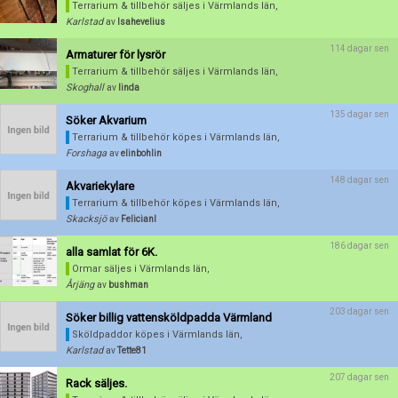
Terrarium & tillbehör säljes
i Värmlands län,
Karlstad
av
Isahevelius
114 dagar sen
Armaturer för lysrör
Terrarium & tillbehör säljes
i Värmlands län,
Skoghall
av
linda
135 dagar sen
Söker Akvarium
Terrarium & tillbehör köpes
i Värmlands län,
Forshaga
av
elinbohlin
148 dagar sen
Akvariekylare
Terrarium & tillbehör köpes
i Värmlands län,
Skacksjö
av
Felicianl
186 dagar sen
alla samlat för 6K.
Ormar säljes
i Värmlands län,
Årjäng
av
bushman
203 dagar sen
Söker billig vattensköldpadda Värmland
Sköldpaddor köpes
i Värmlands län,
Karlstad
av
Tette81
207 dagar sen
Rack säljes.