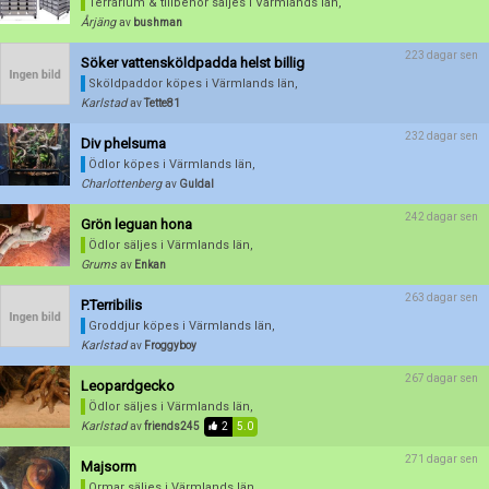
Terrarium & tillbehör säljes
i Värmlands län,
Årjäng
av
bushman
223 dagar sen
Söker vattensköldpadda helst billig
Sköldpaddor köpes
i Värmlands län,
Karlstad
av
Tette81
232 dagar sen
Div phelsuma
Ödlor köpes
i Värmlands län,
Charlottenberg
av
Guldal
242 dagar sen
Grön leguan hona
Ödlor säljes
i Värmlands län,
Grums
av
Enkan
263 dagar sen
P.Terribilis
Groddjur köpes
i Värmlands län,
Karlstad
av
Froggyboy
267 dagar sen
Leopardgecko
Ödlor säljes
i Värmlands län,
Karlstad
av
friends245
2
5.0
271 dagar sen
Majsorm
Ormar säljes
i Värmlands län,