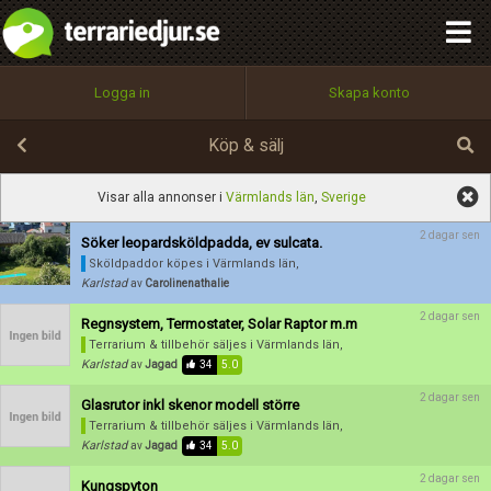
integritetspolicy
OK
Utför
Namn:
Namn:
Begär nytt lösenord
Alla
Positiva
Negativa
Logga in
Skapa konto
Tillbaka till förstasidan
Beskrivning:
100%
Epost:
Köp & sälj
Spara
Avbryt
Spara ändringar
Visar alla annonser i
Värmlands län
,
Sverige
Användarnamn:
2 dagar sen
Söker leopardsköldpadda, ev sulcata.
Betygsätt
Sköldpaddor köpes
i Värmlands län,
Karlstad
av
Carolinenathalie
2 dagar sen
Regnsystem, Termostater, Solar Raptor m.m
Lösenord:
Terrarium & tillbehör säljes
i Värmlands län,
Karlstad
av
Jagad
34
5.0
2 dagar sen
Glasrutor inkl skenor modell större
Privacy Policy
Terrarium & tillbehör säljes
i Värmlands län,
Terms of Service
Karlstad
av
Jagad
34
5.0
2 dagar sen
Kungspyton