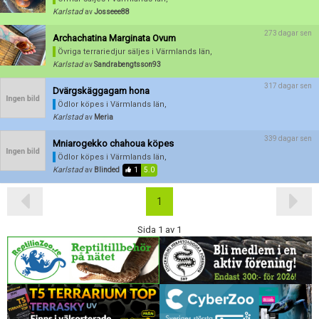
Karlstad
av
Josseee88
273 dagar sen
Archachatina Marginata Ovum
Övriga terrariedjur säljes
i Värmlands län,
Karlstad
av
Sandrabengtsson93
317 dagar sen
Dvärgskäggagam hona
Ödlor köpes
i Värmlands län,
Karlstad
av
Meria
339 dagar sen
Mniarogekko chahoua köpes
Ödlor köpes
i Värmlands län,
Karlstad
av
Blinded
1
5.0
1
Sida 1 av 1