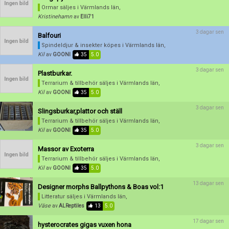
Skapa konto
Ormar säljes
i Värmlands län,
Kristinehamn
av
Elli71
3 dagar sen
Balfouri
Spindeldjur & insekter köpes
i Värmlands län,
Kil
av
GOONI
35
5.0
3 dagar sen
Plastburkar.
Terrarium & tillbehör säljes
i Värmlands län,
Kil
av
GOONI
35
5.0
3 dagar sen
Slingsburkar,plattor och ställ
Terrarium & tillbehör säljes
i Värmlands län,
Kil
av
GOONI
35
5.0
3 dagar sen
Massor av Exoterra
Terrarium & tillbehör säljes
i Värmlands län,
Kil
av
GOONI
35
5.0
13 dagar sen
Designer morphs Ballpythons & Boas vol:1
Litteratur säljes
i Värmlands län,
Väse
av
ALReptiles
13
5.0
17 dagar sen
hysterocrates gigas vuxen hona