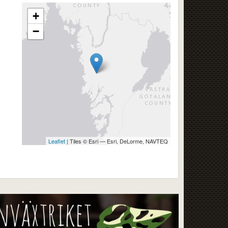
+
−
Leaflet
| Tiles © Esri — Esri, DeLorme, NAVTEQ