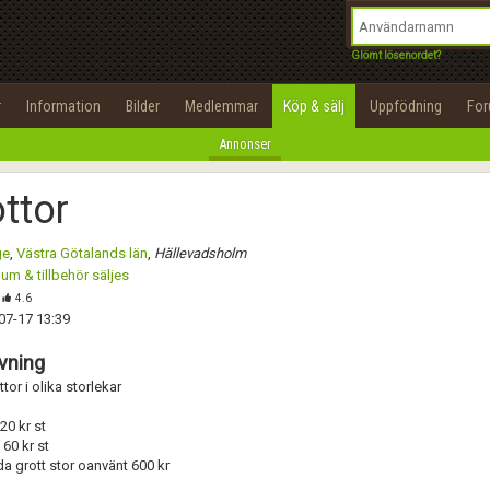
integritetspolicy
OK
Utför
Namn:
Namn:
Begär nytt lösenord
Glömt lösenordet?
Alla
Positiva
Negativa
Tillbaka till förstasidan
Epost:
Beskrivning:
r
Information
Bilder
Medlemmar
Köp & sälj
Uppfödning
Fo
100%
Annonser
Användarnamn:
Spara
Avbryt
Spara ändringar
ttor
Lösenord:
Betygsätt
ge
,
Västra Götalands län
,
Hällevadsholm
Privacy Policy
ium & tillbehör säljes
Terms of Service
Skicka meddelande
4.6
07-17 13:39
Skapa konto
vning
ttor i olika storlekar
 20 kr st
- 60 kr st
a grott stor oanvänt 600 kr