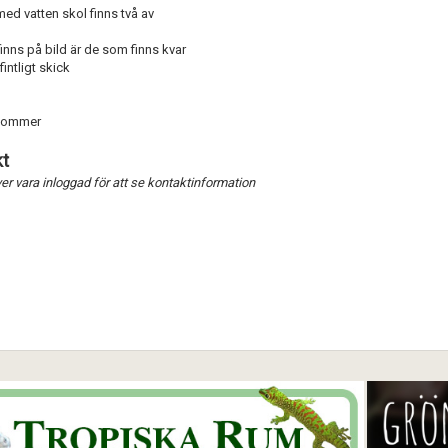
ed vatten skol finns två av
nns på bild är de som finns kvar
Förnya annons
Kan förnyas om
fintligt skick
Aktivera annons
lkommer
Inaktivera annons
t
Radera annons
r vara inloggad för att se kontaktinformation
Redigera annons