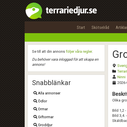
Start
Skötselråd
Artikla
Gro
Se till att din annons
följer våra regler
.
Du behöver vara inloggad för att skapa en
annons!
Sveri
Terrar
Ninni
Snabblänkar
2026-
Alla annonser
Beskri
Olika gro
Ödlor
Ormar
Bild 1,2 -
Bild 3,4. 
Giftormar
Skäldbad
Groddjur