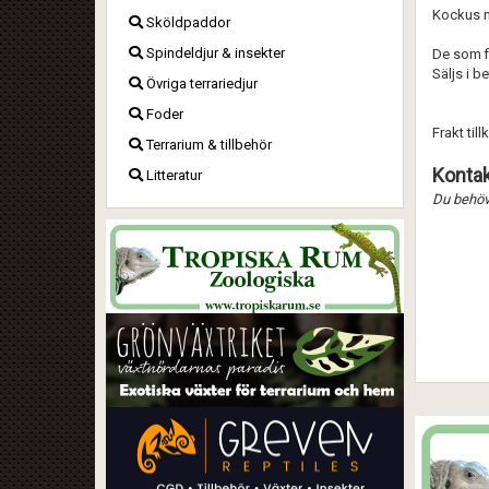
Kockus m
Sköldpaddor
Spindeldjur & insekter
De som fi
Säljs i be
Övriga terrariedjur
Foder
Frakt til
Terrarium & tillbehör
Kontak
Litteratur
Du behöve