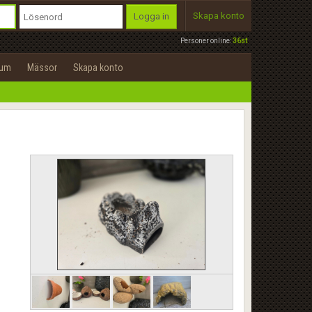
Skapa konto
Logga in
Personer online:
36st
rum
Mässor
Skapa konto