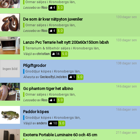
Ormar säljes
i Kronobergs län,
Lessebo
av
Rico
4
5.0
130 dagar sen
De som är kvar nätpyton juveniler
Ormar säljes
i Kronobergs län,
Lessebo
av
Rico
4
5.0
133 dagar sen
Lanzo Pvc Terrarie helt nytt 200x60x150cm lxbxh
Terrarium & tillbehör säljes
i Kronobergs län,
Växjö
av
christian
14
5.0
138 dagar sen
Pilgiftgrodor
Groddjur köpes
i Kronobergs län,
Alvesta
av
GeckosByLindsten
1
5.0
146 dagar sen
Gc phantom tiger het albino
Ormar säljes
i Kronobergs län,
Lessebo
av
Rico
4
5.0
166 dagar sen
Paddor köpes
Groddjur köpes
i Kronobergs län,
Växjö
av
anders
10
5.0
211 dagar sen
Exoterra Portable Luminaire 60 och 45 cm