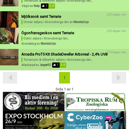
Terrarium & tillbehör säljes
i Kronobergs län,
Växjö
av
Soby
1
5.0
225 dagar sen
Mjölksnok samt Terrarie
Ormar säljes
i Kronobergs län
av
Manda2sjo
225 dagar sen
Ögonfransgeckos samt Terrarie
Ödlor säljes
i Kronobergs län,
Kronoberg
av
Manda2sjo
270 dagar sen
Arcadia ProT5 Kit ShadeDweller Arboreal - 2,4% UVB
Terrarium & tillbehör säljes
i Kronobergs län,
Markaryd
av
Jeppe92
1
5.0
1
Sida 1 av 1