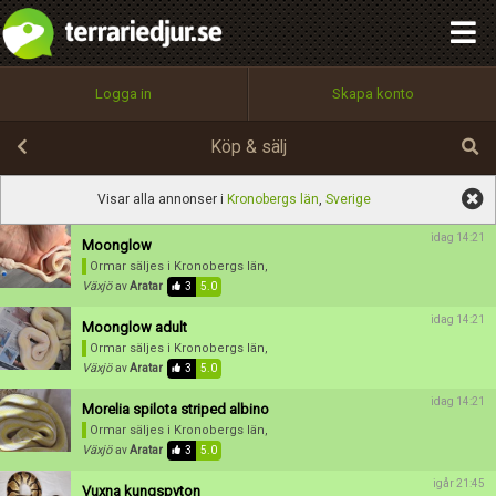
integritetspolicy
OK
Utför
Namn:
Namn:
Begär nytt lösenord
Alla
Positiva
Negativa
Logga in
Skapa konto
Tillbaka till förstasidan
Beskrivning:
100%
Epost:
Köp & sälj
Spara
Avbryt
Spara ändringar
Visar alla annonser i
Kronobergs län
,
Sverige
Användarnamn:
idag 14:21
Moonglow
Betygsätt
Ormar säljes
i Kronobergs län,
Växjö
av
Aratar
3
5.0
idag 14:21
Moonglow adult
Lösenord:
Ormar säljes
i Kronobergs län,
Växjö
av
Aratar
3
5.0
idag 14:21
Morelia spilota striped albino
Privacy Policy
Ormar säljes
i Kronobergs län,
Terms of Service
Växjö
av
Aratar
3
5.0
igår 21:45
Vuxna kungspyton