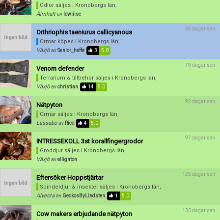
Ödlor säljes
i Kronobergs län,
Förnya annons
Kan förnyas om
Älmhult
av
lowiiise
Aktivera annons
35 dagar sen
Orthriophis taeniurus callicyanous
Inaktivera annons
Ormar köpes
i Kronobergs län,
Växjö
av
Senior_heffe
3
5.0
Radera annons
79 dagar sen
Venom defender
Redigera annons
Terrarium & tillbehör säljes
i Kronobergs län,
Växjö
av
christian
14
5.0
92 dagar sen
Nätpyton
Ormar säljes
i Kronobergs län,
Lessebo
av
Rico
4
5.0
97 dagar sen
INTRESSEKOLL 3st korallfingergrodor
Groddjur säljes
i Kronobergs län,
Växjö
av
ellignton
125 dagar sen
Eftersöker Hoppstjärtar
Spindeldjur & insekter säljes
i Kronobergs län,
Alvesta
av
GeckosByLindsten
1
5.0
130 dagar sen
Cow makers erbjudande nätpyton