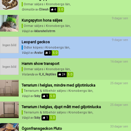
Skapa konto
Ormar säljes
i Kronobergs län,
Grimslöv
av
Eliwah
4
5.0
9 dagar sen
Kungspyton hona säljes
Ormar säljes
i Kronobergs län,
Växjö
av
kklarahellstrrm
9 dagar sen
Leopard geckos
Ödlor köpes
i Kronobergs län,
Växjö
av
Aratar
3
5.0
16 dagar sen
Hamm show transport
Ormar säljes
i Kronobergs län,
Vislanda
av
R_K_Reptiles
24
5.0
25 dagar sen
Terrarium i helglas, mindre med giljotinlucka
Terrarium & tillbehör säljes
i Kronobergs län,
Växjö
av
Soby
1
5.0
25 dagar sen
Terrarium i helglas, djupt mått med giljotinlucka
Terrarium & tillbehör säljes
i Kronobergs län,
Växjö
av
Soby
1
5.0
33 dagar sen
Ögonfransgeckon Pluto