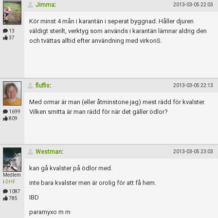
Jimma
:
2013-03-05 22:03
Kör minst 4 mån i karantän i seperat byggnad. Håller djuren
väldigt sterilt, verktyg som används i karantän lämnar aldrig den
13
37
och tvättas alltid efter användning med virkonS.
fluffis
:
2013-03-05 22:13
Med ormar är man (eller åtminstone jag) mest rädd för kvalster.
Vilken smitta är man rädd för när det gäller ödlor?
1699
809
Westman
:
2013-03-05 23:03
kan gå kvalster på ödlor med.
Medlem
i
DHF
inte bara kvalster men är orolig för att få hem.
1087
IBD
785
paramyxo m m