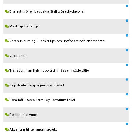
Bra mått för en Laudakia Stellio Brachydactyla
Mask uppfödning?
Varanus cumingi – söker tips om uppfödare och erfarenheter
Växtlampa
Transport från Helsingborg till mässan i södertälje
ny potentiell kryp-ägare söker svar!
Kom ihåg att följa terrariedjur.se's regler när du postar i forumet.
Göra hål i Repto Terra Sky Terrarium taket
Spara
Reptilrums bygge
Akvarium till terrarium projekt