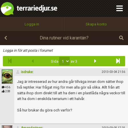
integritetspolicy
OK
Utför
Namn:
Begär nytt lösenord
Logga in
Skapa konto
Tillbaka till förstasidan
100%
Epost:
Dina rutiner vid karantän?
Infoga
Logga in för att posta i forumet
Sida
av 3
Användarnamn:
isdrake
:
2013-03-04 21:56
Jag är intresserad av hur andra går tillväga innan dom sätter ihop
Lösenord:
två reptiler. Har frågat mig för men alla gör så olika. Allt från att
456
208
sätta ihop dom direkt till att ha dem i en plastlåda några veckor till
att ha dom i enskilda terrarium i ett halvår.
Privacy Policy
Så hur brukar du göra och varför?
Terms of Service
2013-03-05 17:25