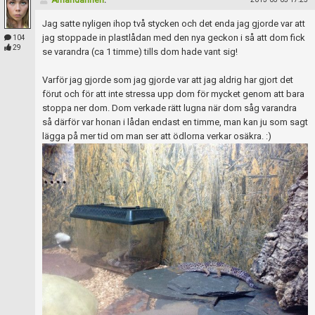
Amandarinen
:
Skapa konto
Jag satte nyligen ihop två stycken och det enda jag gjorde var att
jag stoppade in plastlådan med den nya geckon i så att dom fick
104
29
se varandra (ca 1 timme) tills dom hade vant sig!
Varför jag gjorde som jag gjorde var att jag aldrig har gjort det
förut och för att inte stressa upp dom för mycket genom att bara
stoppa ner dom. Dom verkade rätt lugna när dom såg varandra
så därför var honan i lådan endast en timme, man kan ju som sagt
lägga på mer tid om man ser att ödlorna verkar osäkra. :)