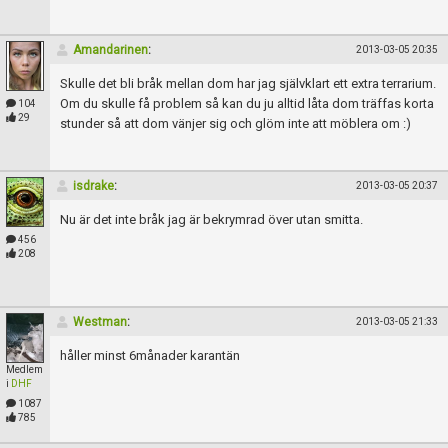
Amandarinen
:
2013-03-05 20:35
Skulle det bli bråk mellan dom har jag självklart ett extra terrarium.
Om du skulle få problem så kan du ju alltid låta dom träffas korta
104
29
stunder så att dom vänjer sig och glöm inte att möblera om :)
isdrake
:
2013-03-05 20:37
Nu är det inte bråk jag är bekrymrad över utan smitta.
456
208
Westman
:
2013-03-05 21:33
håller minst 6månader karantän
Medlem
i
DHF
1087
785