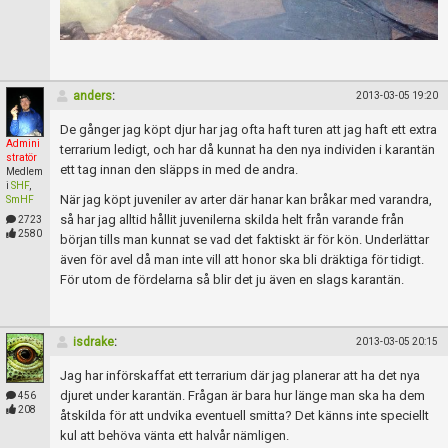
anders
:
2013-03-05 19:20
De gånger jag köpt djur har jag ofta haft turen att jag haft ett extra
Admini
terrarium ledigt, och har då kunnat ha den nya individen i karantän
stratör
ett tag innan den släpps in med de andra.
Medlem
i
SHF
,
När jag köpt juveniler av arter där hanar kan bråkar med varandra,
SmHF
så har jag alltid hållit juvenilerna skilda helt från varande från
2723
2580
början tills man kunnat se vad det faktiskt är för kön. Underlättar
även för avel då man inte vill att honor ska bli dräktiga för tidigt.
För utom de fördelarna så blir det ju även en slags karantän.
isdrake
:
2013-03-05 20:15
Jag har införskaffat ett terrarium där jag planerar att ha det nya
djuret under karantän. Frågan är bara hur länge man ska ha dem
456
208
åtskilda för att undvika eventuell smitta? Det känns inte speciellt
kul att behöva vänta ett halvår nämligen.