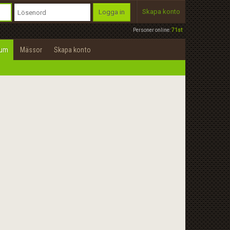
Skapa konto
Logga in
Personer online:
71st
rum
Mässor
Skapa konto