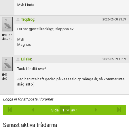
Skapa konto
Mvh Linda
Tropfrog
:
2026-05-08 23:39
Du har gjort tillräckligt, slappna av.
6187
Mvh
4730
Magnus
Lillalia
:
2026-05-09 10:59
Tack för ditt svar!
5
Jag har inte haft gecko på väääääldigt många år, så kommer inte
0
ihåg allt :-)
Logga in för att posta i forumet
Sida
av 1
Senast aktiva trådarna