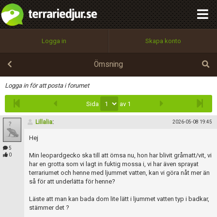
integritetspolicy
OK
Utför
Namn:
Begär nytt lösenord
Logga in
Skapa konto
Tillbaka till förstasidan
100%
Epost:
Ömsning
Infoga
Logga in för att posta i forumet
Sida
av 1
Användarnamn:
Lillalia
:
2026-05-08 19:45
Hej
Lösenord:
5
Min leopardgecko ska till att ömsa nu, hon har blivit gråmatt/vit, vi
0
har en grotta som vi lagt in fuktig mossa i, vi har även sprayat
terrariumet och henne med ljummet vatten, kan vi göra nåt mer än
så för att underlätta för henne?
Privacy Policy
Terms of Service
Läste att man kan bada dom lite lätt i ljummet vatten typ i badkar,
stämmer det ?