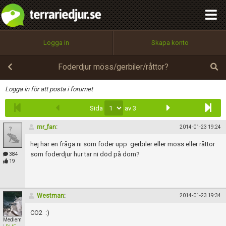
integritetspolicy
OK
Utför
Namn:
Begär nytt lösenord
Logga in
Skapa konto
Tillbaka till förstasidan
100%
Epost:
Foderdjur möss/gerbiler/råttor?
Infoga
Logga in för att posta i forumet
Sida
av 3
Användarnamn:
mr_fan
:
2014-01-23 19:24
hej har en fråga ni som föder upp gerbiler eller möss eller råttor
Lösenord:
som foderdjur hur tar ni död på dom?
384
19
Privacy Policy
Westman
:
2014-01-23 19:34
Terms of Service
CO2 :)
Medlem