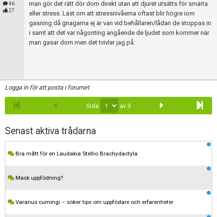
man gör det rätt dör dom direkt utan att djuret utsätts för smärta
46
27
eller stress. Läst om att stressnivåerna oftast blir högre iom
gasning då gnagarna ej är van vid behållaren/lådan de stoppas in
i samt att det var någonting angående de ljudet som kommer när
man gasar dom men det tvivlar jag på.
Logga in för att posta i forumet
Sida
av 3
Senast aktiva trådarna
Bra mått för en Laudakia Stellio Brachydactyla
Mask uppfödning?
Varanus cumingi – söker tips om uppfödare och erfarenheter