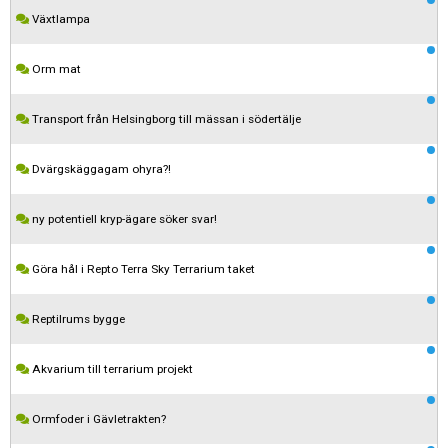
Växtlampa
Orm mat
Transport från Helsingborg till mässan i södertälje
Dvärgskäggagam ohyra?!
ny potentiell kryp-ägare söker svar!
Göra hål i Repto Terra Sky Terrarium taket
Reptilrums bygge
Akvarium till terrarium projekt
Ormfoder i Gävletrakten?
Kom ihåg att följa terrariedjur.se's regler när du postar i forumet.