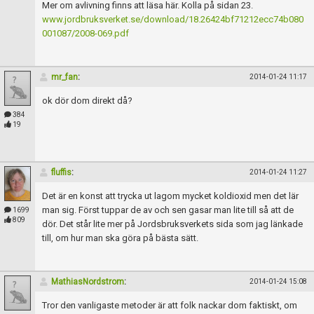
Mer om avlivning finns att läsa här. Kolla på sidan 23.
www.jordbruksverket.se/download/18.26424bf71212ecc74b080
001087/2008-069.pdf
mr_fan
:
2014-01-24 11:17
ok dör dom direkt då?
384
19
fluffis
:
2014-01-24 11:27
Det är en konst att trycka ut lagom mycket koldioxid men det lär
man sig. Först tuppar de av och sen gasar man lite till så att de
1699
809
dör. Det står lite mer på Jordsbruksverkets sida som jag länkade
till, om hur man ska göra på bästa sätt.
MathiasNordstrom
:
2014-01-24 15:08
Tror den vanligaste metoder är att folk nackar dom faktiskt, om