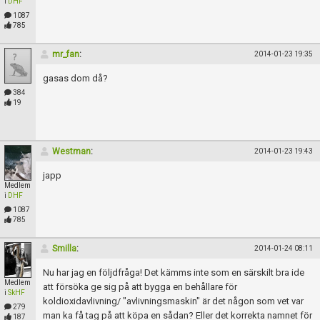
Skapa konto
i
DHF
1087
785
mr_fan
:
2014-01-23 19:35
gasas dom då?
384
19
Westman
:
2014-01-23 19:43
japp
Medlem
i
DHF
1087
785
Smilla
:
2014-01-24 08:11
Nu har jag en följdfråga! Det kämms inte som en särskilt bra ide
Medlem
att försöka ge sig på att bygga en behållare för
i
SkHF
koldioxidavlivning/ "avlivningsmaskin" är det någon som vet var
279
man ka få tag på att köpa en sådan? Eller det korrekta namnet för
187