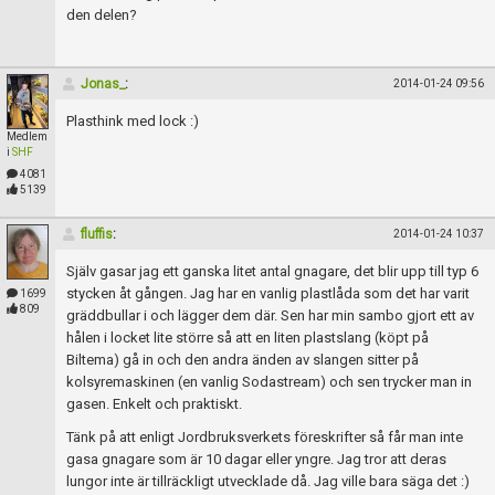
den delen?
Jonas_
:
2014-01-24 09:56
Plasthink med lock :)
Medlem
i
SHF
4081
5139
fluffis
:
2014-01-24 10:37
Själv gasar jag ett ganska litet antal gnagare, det blir upp till typ 6
stycken åt gången. Jag har en vanlig plastlåda som det har varit
1699
809
gräddbullar i och lägger dem där. Sen har min sambo gjort ett av
hålen i locket lite större så att en liten plastslang (köpt på
Biltema) gå in och den andra änden av slangen sitter på
kolsyremaskinen (en vanlig Sodastream) och sen trycker man in
gasen. Enkelt och praktiskt.
Tänk på att enligt Jordbruksverkets föreskrifter så får man inte
gasa gnagare som är 10 dagar eller yngre. Jag tror att deras
lungor inte är tillräckligt utvecklade då. Jag ville bara säga det :)