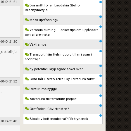
-01-04 21:21
Bra mått för en Laudakia Stellio
Brachydactyla
Mask uppfödning?
Varanus cumingi – söker tips om uppfödare
och erfarenheter
-01-04 21:30
Växtlampa
det blir ju
Transport från Helsingborg till mässan i
södertälje
ny potentiell kryp-ägare söker svar!
Göra hål i Repto Terra Sky Terrarium taket
-01-04 21:32
Reptilrums bygge
.
Akvarium till terrarium projekt
Ormfoder i Gävletrakten?
Bioaktiv bottensubstrat? För trynsnok
-01-04 21:40