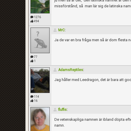
ju men så är det, den latinska namnet är den m
missförstånd, så man lär sig de latinska namn 
1276
494
MrC
:
Ja de var en bra fråga men så är dom flesta n
77
1
AdamsReptiles
:
Jag håller med Leedragon, det är bara att goo
114
16
fluffis
:
De vetenskapliga namnen är ibland döpta efte
namn.