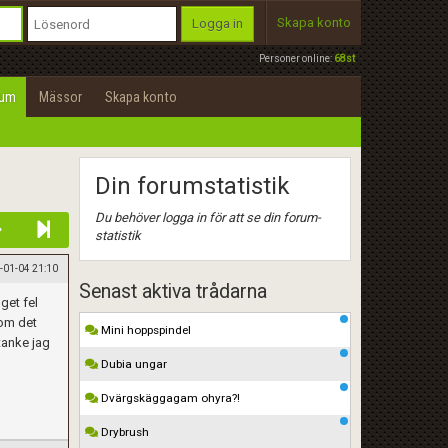
Skapa konto
Logga in
Personer online:
68st
rum
Mässor
Skapa konto
Din forumstatistik
Du behöver logga in för att se din forum-
statistik
-01-04 21:10
Senast aktiva trådarna
get fel
som det
Mini hoppspindel
 tanke jag
Dubia ungar
Dvärgskäggagam ohyra?!
Drybrush