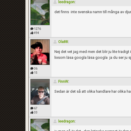
leedragon
:
det finns inte svenska namn till många av dju
1276
494
Ola88
:
Nej det vet jag med men det blir ju lite tradi
lixsom läsa googla läsa googla ja du ser ju s
36
15
FinnW
:
Sedan är det så att olika handlare har olika h
67
33
leedragon
: