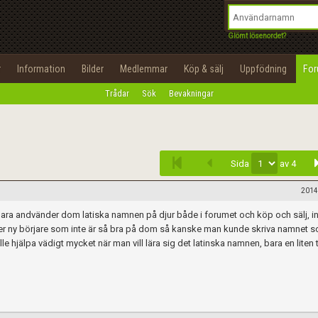
integritetspolicy
OK
Utför
Namn:
Begär nytt lösenord
Glömt lösenordet?
Tillbaka till förstasidan
Epost:
r
Information
Bilder
Medlemmar
Köp & sälj
Uppfödning
Fo
100%
Trådar
Sök
Bevakningar
Infoga
Användarnamn:
Lösenord:
Sida
av 4
Privacy Policy
Terms of Service
2014
bara andvänder dom latiska namnen på djur både i forumet och köp och sälj, in
Skapa konto
ler ny börjare som inte är så bra på dom så kanske man kunde skriva namnet 
ulle hjälpa vädigt mycket när man vill lära sig det latinska namnen, bara en liten