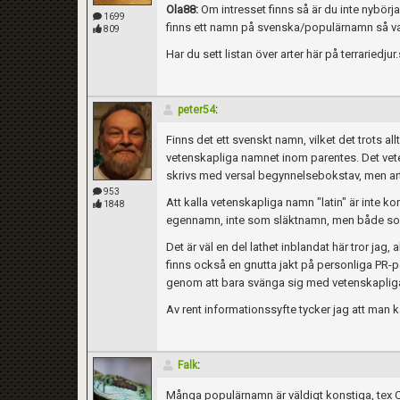
Ola88:
Om intresset finns så är du inte nybörj
1699
finns ett namn på svenska/populärnamn så var
809
Har du sett listan över arter här på terraried
peter54
:
Finns det ett svenskt namn, vilket det trots allt
vetenskapliga namnet inom parentes. Det vete
skrivs med versal begynnelsebokstav, men 
953
Att kalla vetenskapliga namn "latin" är inte korr
1848
egennamn, inte som släktnamn, men både som
Det är väl en del lathet inblandat här tror jag,
finns också en gnutta jakt på personliga PR-p
genom att bara svänga sig med vetenskapliga 
Av rent informationssyfte tycker jag att man
Falk
:
Kom ihåg att följa terrariedjur.se's regler 
Många populärnamn är väldigt konstiga, tex Ch