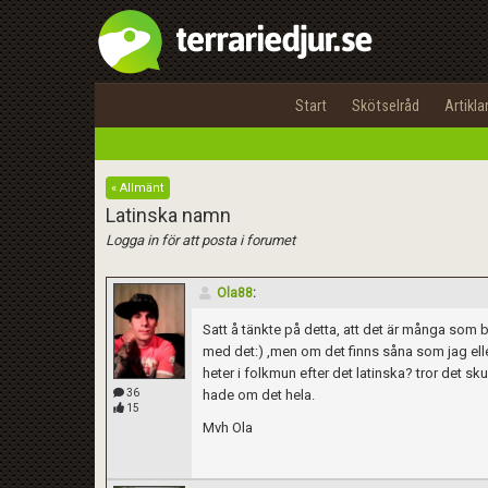
Start
Skötselråd
Artikla
« Allmänt
Latinska namn
Logga in för att posta i forumet
Ola88
:
Satt å tänkte på detta, att det är många som 
med det:) ,men om det finns såna som jag el
heter i folkmun efter det latinska? tror det sk
36
hade om det hela.
15
Mvh Ola