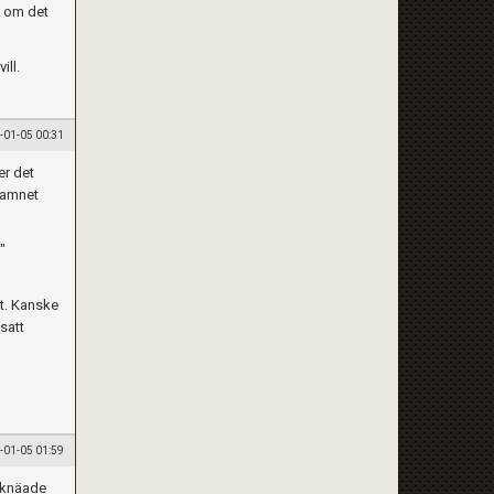
, om det
ill.
-01-05 00:31
er det
namnet
"
et. Kanske
satt
-01-05 01:59
ödknäade