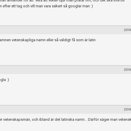
an använder för att veta att vilken djur man pratar om, och det ska inte bli
efter ett tag och vill man vara säkert så googlar man :)
2014
amnen vetenskapliga namn eller så väldigt få som är latin
2014
gla :)
2014
r vetenskapsmän, och ibland är det latinska namn... Därför säger man vetens