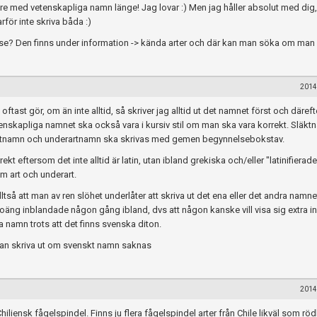
are med vetenskapliga namn länge! Jag lovar :) Men jag håller absolut med dig
för inte skriva båda :)
jur.se? Den finns under information -> kända arter och där kan man söka om man v
2014
 oftast gör, om än inte alltid, så skriver jag alltid ut det namnet först och däreft
nskapliga namnet ska också vara i kursiv stil om man ska vara korrekt. Släkt
artnamn och underartnamn ska skrivas med gemen begynnelsebokstav.
ekt eftersom det inte alltid är latin, utan ibland grekiska och/eller "latinifierade
 art och underart.
 alltså att man av ren slöhet underlåter att skriva ut det ena eller det andra namn
oäng inblandade någon gång ibland, dvs att någon kanske vill visa sig extra in
namn trots att det finns svenska diton.
 kan skriva ut om svenskt namn saknas
2014
när du postar i forumet.
iliensk fågelspindel. Finns ju flera fågelspindel arter från Chile likväl som r