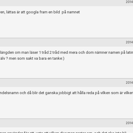
2014
ren, lättas är att googla fram en bild på namnet
2014
gt ilängden om man läser 1 tråd 2 tråd med mera och dom nämner namen på latin,
jälv ? men som sakt va bara en tanke:)
2014
andelsnamn och då blir det ganska jobbigt att hålla reda på vilken som är vilken
2014