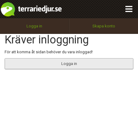
integritetspolicy
OK
Utför
Namn:
Begär nytt lösenord
Logga in
Skapa konto
Tillbaka till förstasidan
Kräver inloggning
100%
Epost:
För att komma åt sidan behöver du vara inloggad!
Logga in
Användarnamn:
Lösenord:
Privacy Policy
Terms of Service