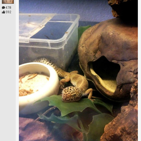
478
592