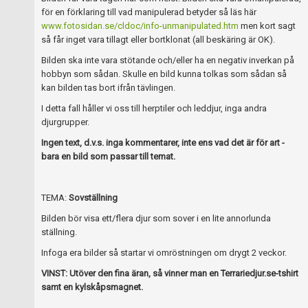
Skapa konto
för en förklaring till vad manipulerad betyder så läs här
www.fotosidan.se/cldoc/info-unmanipulated.htm
men kort sagt
så får inget vara tillagt eller bortklonat (all beskäring är OK).
Bilden ska inte vara stötande och/eller ha en negativ inverkan på
hobbyn som sådan. Skulle en bild kunna tolkas som sådan så
kan bilden tas bort ifrån tävlingen.
I detta fall håller vi oss till herptiler och leddjur, inga andra
djurgrupper.
Ingen text, d.v.s. inga kommentarer, inte ens vad det är för art -
bara en bild som passar till temat.
TEMA:
Sovställning
Bilden bör visa ett/flera djur som sover i en lite annorlunda
ställning.
Infoga era bilder så startar vi omröstningen om drygt 2 veckor.
VINST: Utöver den fina äran, så vinner man en Terrariedjur.se-tshirt
samt en kylskåpsmagnet.