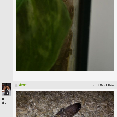
dittzi
:
2013-09-24 16:57
6
0