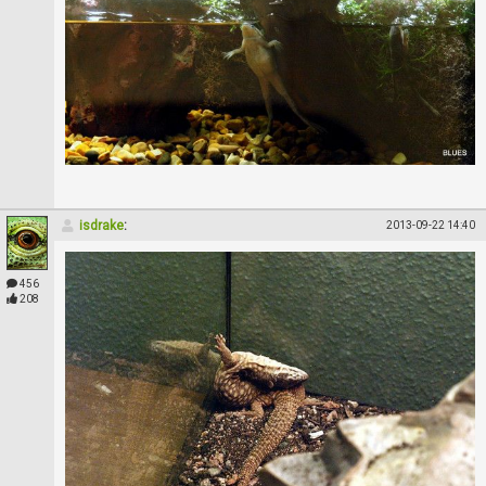
isdrake
:
2013-09-22 14:40
456
208