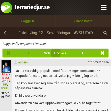
integritetspolicy
OK
Utför
Namn:
Begär nytt lösenord
Logga in
Skapa konto
Tillbaka till förstasidan
100%
Epost:
Fototävling #2 - Sovställningar - AVSLUTAD
Infoga
Logga in för att posta i forumet
Sida
av 6
Användarnamn:
anders
:
2013-09-22 13:36
Då det var väldigt populärt med fototävlingen som Jonas77
Admini
Lösenord:
skapade för ett tag sedan, så tycker jag vi kör igång en till.
stratör
Medlem
Jag kopierar även reglerna från Jonas77s tävling, eftersom de var
i
SHF
,
såpass bra skrivna:
SmHF
2723
Privacy Policy
En bild per användare.
2580
Terms of Service
Användaren ska vara upphovsrättsägare, d.v.s. ha tagit fotot.
Bilden får vara tagen när som helst. Bilden ska vara omanipulerad,