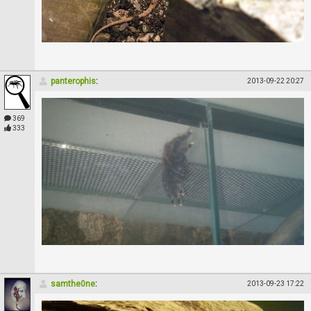
panterophis
:
2013-09-22 20:27
369
333
samthe0ne
:
2013-09-23 17:22