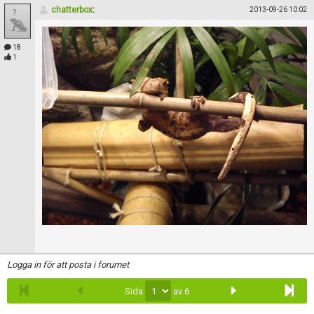
chatterbox
:
2013-09-26 10:02
18
1
Logga in för att posta i forumet
Sida
av 6