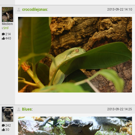
crocodilejonas
:
2013-09-22 14:10
Medlem
i
SHF
214
440
Blues
:
2013-09-22 14:25
242
30