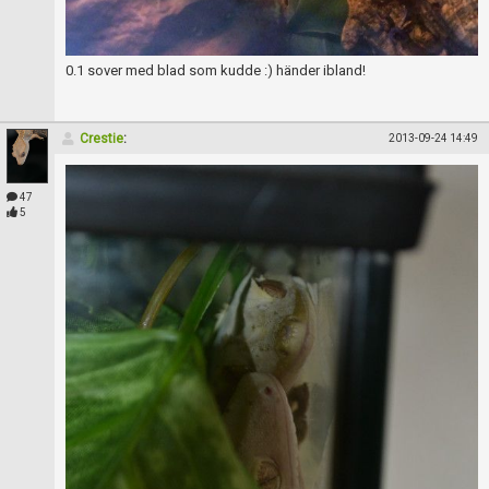
0.1 sover med blad som kudde :) händer ibland!
Crestie
:
2013-09-24 14:49
47
5