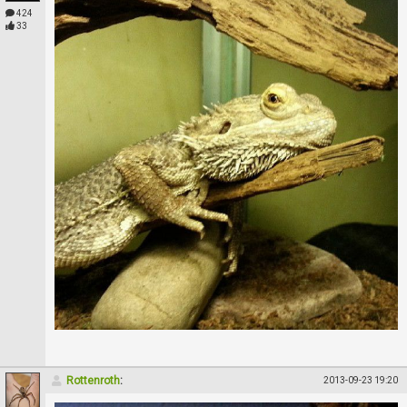
424
33
Rottenroth
:
2013-09-23 19:20