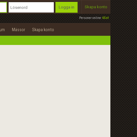
Skapa konto
Logga in
Personer online:
65st
rum
Mässor
Skapa konto