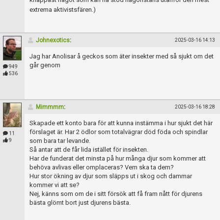
extrema aktivistsfären.)
Johnexotics
:
2025-03-16 14:13
Jag har Anolisar å geckos som äter insekter med så sjukt om det
går genom
949
536
Mimmmm
:
2025-03-16 18:28
Skapade ett konto bara för att kunna instämma i hur sjukt det här
förslaget är. Har 2 ödlor som totalvägrar död föda och spindlar
11
som bara tar levande.
9
Så antar att de får lida istället för insekten.
Har de funderat det minsta på hur många djur som kommer att
behöva avlivas eller omplaceras? Vem ska ta dem?
Hur stor ökning av djur som släpps ut i skog och dammar
kommer vi att se?
Nej, känns som om de i sitt försök att få fram nått för djurens
bästa glömt bort just djurens bästa.