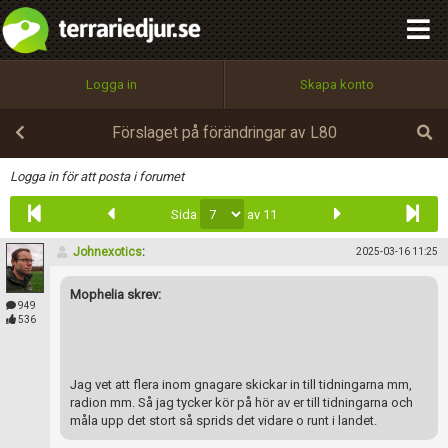
integritetspolicy
OK
Utför
Namn:
Begär nytt lösenord
Logga in
Skapa konto
Tillbaka till förstasidan
100%
Epost:
Förslaget på förändringar av L80
Infoga
Logga in för att posta i forumet
Sida
av 11
Användarnamn:
Johnexotics
:
2025-03-16 11:25
Mophelia skrev:
Lösenord:
949
536
Privacy Policy
Jag vet att flera inom gnagare skickar in till tidningarna mm,
Terms of Service
radion mm. Så jag tycker kör på hör av er till tidningarna och
måla upp det stort så sprids det vidare o runt i landet.