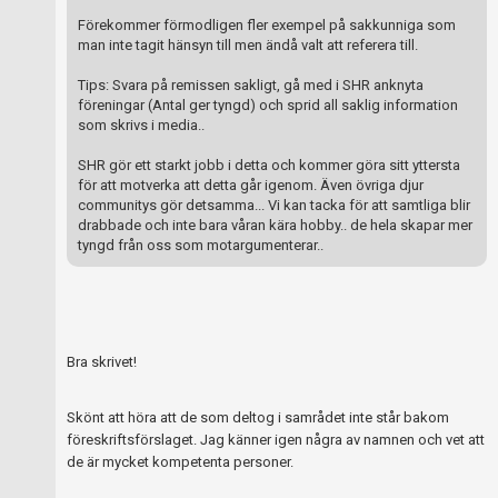
Förekommer förmodligen fler exempel på sakkunniga som
man inte tagit hänsyn till men ändå valt att referera till.
Tips: Svara på remissen sakligt, gå med i SHR anknyta
föreningar (Antal ger tyngd) och sprid all saklig information
som skrivs i media..
SHR gör ett starkt jobb i detta och kommer göra sitt yttersta
för att motverka att detta går igenom. Även övriga djur
communitys gör detsamma... Vi kan tacka för att samtliga blir
drabbade och inte bara våran kära hobby.. de hela skapar mer
tyngd från oss som motargumenterar..
Bra skrivet!
Skönt att höra att de som deltog i samrådet inte står bakom
föreskriftsförslaget. Jag känner igen några av namnen och vet att
de är mycket kompetenta personer.