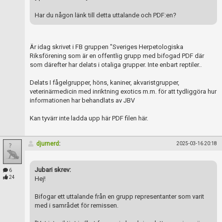
Har du någon länk till detta uttalande och PDF:en?
Är idag skrivet i FB gruppen "Sveriges Herpetologiska
Riksförening som är en offentlig grupp med bifogad PDF där
som därefter har delats i otaliga grupper. Inte enbart reptiler..
Delats I fågelgrupper, höns, kaniner, akvaristgrupper,
veterinärmedicin med inriktning exotics m.m. för att tydliggöra hur
informationen har behandlats av JBV
Kan tyvärr inte ladda upp här PDF filen här.
djurnerd
:
2025-03-16 20:18
Jubari skrev:
6
24
Hej!
Bifogar ett uttalande från en grupp representanter som varit
med i samrådet för remissen.