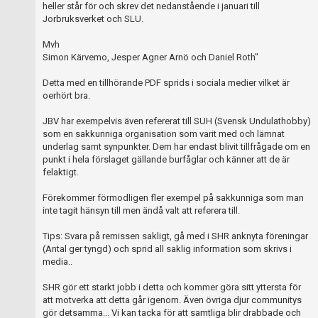
heller står för och skrev det nedanstående i januari till
Jorbruksverket och SLU.
Mvh
Simon Kärvemo, Jesper Agner Arnö och Daniel Roth"
Detta med en tillhörande PDF sprids i sociala medier vilket är
oerhört bra.
JBV har exempelvis även refererat till SUH (Svensk Undulathobby)
som en sakkunniga organisation som varit med och lämnat
underlag samt synpunkter. Dem har endast blivit tillfrågade om en
punkt i hela förslaget gällande burfåglar och känner att de är
felaktigt.
Förekommer förmodligen fler exempel på sakkunniga som man
inte tagit hänsyn till men ändå valt att referera till.
Tips: Svara på remissen sakligt, gå med i SHR anknyta föreningar
(Antal ger tyngd) och sprid all saklig information som skrivs i
media..
SHR gör ett starkt jobb i detta och kommer göra sitt yttersta för
att motverka att detta går igenom. Även övriga djur communitys
gör detsamma... Vi kan tacka för att samtliga blir drabbade och