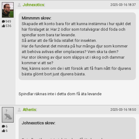
Johnexotics
:
2025-03-16 18:37
Mimmmm skrev:
949
Skapade ett konto bara för att kunna instämma i hur sjukt det
536
här förslaget är. Har 2 ödlor som totalvägrar död föda och
spindlar som bara tar levande.
Så antar att de får lida istället för insekten.
Har de funderat det minsta på hur många djur som kommer
att behöva avlivas eller omplaceras? Vem ska ta dem?
Hur stor ökning av djur som släpps ut i skog och dammar
kommer vi att se?
Nej, känns som om de i sitt försök att få fram nått för djurens
bästa glömt bort just djurens bästa.
Spindlar räknas inte i detta dom få äta levande
Atheriis
:
2025-03-16 18:50
Johnexotics skrev:
6
6