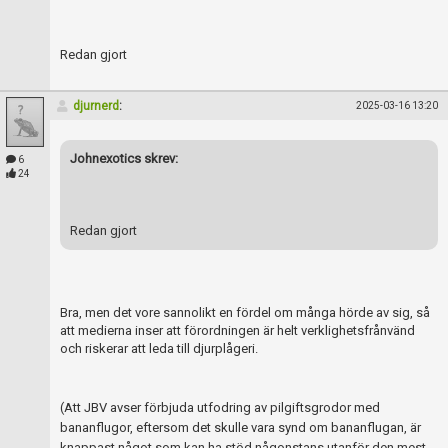
Skapa konto
Redan gjort
djurnerd
:
2025-03-16 13:20
Johnexotics skrev:
6
24
Redan gjort
Bra, men det vore sannolikt en fördel om många hörde av sig, så
att medierna inser att förordningen är helt verklighetsfrånvänd
och riskerar att leda till djurplågeri.
(Att JBV avser förbjuda utfodring av pilgiftsgrodor med
bananflugor, eftersom det skulle vara synd om bananflugan, är
knappast något som kan ha stöd någonstans utanför den mest