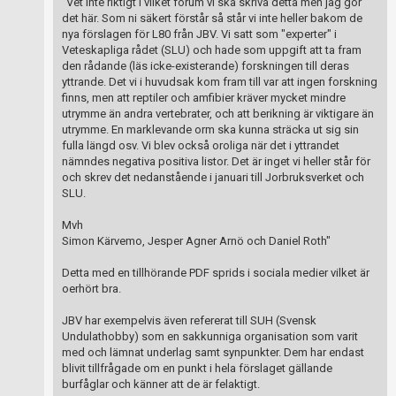
"Vet inte riktigt i vilket forum vi ska skriva detta men jag gör
det här. Som ni säkert förstår så står vi inte heller bakom de
nya förslagen för L80 från JBV. Vi satt som "experter" i
Veteskapliga rådet (SLU) och hade som uppgift att ta fram
den rådande (läs icke-existerande) forskningen till deras
yttrande. Det vi i huvudsak kom fram till var att ingen forskning
finns, men att reptiler och amfibier kräver mycket mindre
utrymme än andra vertebrater, och att berikning är viktigare än
utrymme. En marklevande orm ska kunna sträcka ut sig sin
fulla längd osv. Vi blev också oroliga när det i yttrandet
nämndes negativa positiva listor. Det är inget vi heller står för
och skrev det nedanstående i januari till Jorbruksverket och
SLU.
Mvh
Simon Kärvemo, Jesper Agner Arnö och Daniel Roth"
Detta med en tillhörande PDF sprids i sociala medier vilket är
oerhört bra.
JBV har exempelvis även refererat till SUH (Svensk
Undulathobby) som en sakkunniga organisation som varit
med och lämnat underlag samt synpunkter. Dem har endast
blivit tillfrågade om en punkt i hela förslaget gällande
burfåglar och känner att de är felaktigt.