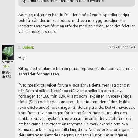
Spindlar räknas inte i detta dom få äta levande
Som jag tolkar det har du fel i detta påstående. Spindlar är djur
och får således inte utfodras med levande ryggradsdjur eller
insekter. Däremot får man utfodra med spindlar... Men det felet lär
väl sannolikt justeras.
Jubari
:
2025-03-16 19:48
Hej!
Medlem
i
SHF
Bifogar ett uttalande från en grupp representanter som varit med i
284
samrådet för remissen.
365
"Vet inte riktigt i vilket forum vi ska skriva detta men jag gör det
här. Som ni säkert förstår så står vi inte heller bakom de nya
förslagen för L80 från JBV. Vi satt som "experter" i Veteskapliga
rådet (SLU) och hade som uppgift att ta fram den rådande (läs
icke-existerande) forskningen till deras yttrande. Det vi i huvudsak
kom fram till var att ingen forskning finns, men att reptiler och
amfibier kräver mycket mindre utrymme än andra vertebrater, och
att berikning är viktigare än utrymme. En marklevande orm ska
kunna sträcka ut sig sin fulla längd osv. Vi blev också oroliga när
det i yttrandet nämndes negativa positiva listor. Det är inget vi