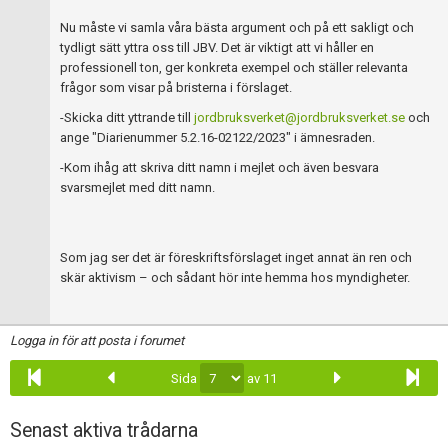
Nu måste vi samla våra bästa argument och på ett sakligt och
tydligt sätt yttra oss till JBV. Det är viktigt att vi håller en
professionell ton, ger konkreta exempel och ställer relevanta
frågor som visar på bristerna i förslaget.
-Skicka ditt yttrande till
jordbruksverket@jordbruksverket.se
och
ange "Diarienummer 5.2.16-02122/2023" i ämnesraden.
-Kom ihåg att skriva ditt namn i mejlet och även besvara
svarsmejlet med ditt namn.
Som jag ser det är föreskriftsförslaget inget annat än ren och
skär aktivism – och sådant hör inte hemma hos myndigheter.
Logga in för att posta i forumet
Sida
av 11
Senast aktiva trådarna