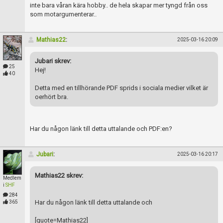
inte bara våran kära hobby.. de hela skapar mer tyngd från oss
som motargumenterar..
Mathias22
:
2025-03-16 20:09
Jubari skrev:
25
Hej!
40
Detta med en tillhörande PDF sprids i sociala medier vilket är
oerhört bra.
Har du någon länk till detta uttalande och PDF:en?
Jubari
:
2025-03-16 20:17
Mathias22 skrev:
Medlem
i
SHF
284
Har du någon länk till detta uttalande och
365
[quote=Mathias22]