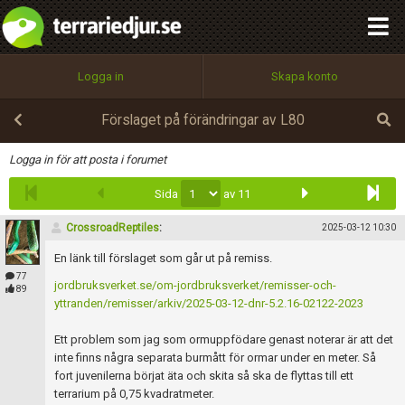
integritetspolicy
OK
Utför
Namn:
Begär nytt lösenord
Logga in
Skapa konto
Tillbaka till förstasidan
100%
Epost:
Förslaget på förändringar av L80
Infoga
Logga in för att posta i forumet
Sida
av 11
Användarnamn:
CrossroadReptiles
:
2025-03-12 10:30
En länk till förslaget som går ut på remiss.
Lösenord:
77
jordbruksverket.se/om-jordbruksverket/remisser-och-
89
yttranden/remisser/arkiv/2025-03-12-dnr-5.2.16-02122-2023
Ett problem som jag som ormuppfödare genast noterar är att det
Privacy Policy
inte finns några separata burmått för ormar under en meter. Så
Terms of Service
fort juvenilerna börjat äta och skita så ska de flyttas till ett
terrarium på 0,75 kvadratmeter.