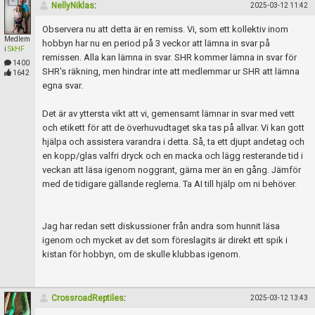
NellyNiklas
:
2025-03-12 11:42
Observera nu att detta är en remiss. Vi, som ett kollektiv inom
Medlem
hobbyn har nu en period på 3 veckor att lämna in svar på
i
SkHF
remissen. Alla kan lämna in svar. SHR kommer lämna in svar för
1400
SHR's räkning, men hindrar inte att medlemmar ur SHR att lämna
1642
egna svar.
Det är av yttersta vikt att vi, gemensamt lämnar in svar med vett
och etikett för att de överhuvudtaget ska tas på allvar. Vi kan gott
hjälpa och assistera varandra i detta. Så, ta ett djupt andetag och
en kopp/glas valfri dryck och en macka och lägg resterande tid i
veckan att läsa igenom noggrant, gärna mer än en gång. Jämför
med de tidigare gällande reglerna. Ta AI till hjälp om ni behöver.
Jag har redan sett diskussioner från andra som hunnit läsa
igenom och mycket av det som föreslagits är direkt ett spik i
kistan för hobbyn, om de skulle klubbas igenom.
CrossroadReptiles
:
2025-03-12 13:43