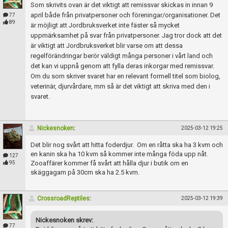
Som skrivits ovan är det viktigt att remissvar skickas in innan 9
april både från privatpersoner och föreningar/organisationer. Det
77
89
är möjligt att Jordbruksverket inte fäster så mycket
uppmärksamhet på svar från privatpersoner. Jag tror dock att det
är viktigt att Jordbruksverket blir varse om att dessa
regelförändringar berör väldigt många personer i vårt land och
det kan vi uppnå genom att fylla deras inkorgar med remissvar.
Om du som skriver svaret har en relevant formell titel som biolog,
veterinär, djurvårdare, mm så är det viktigt att skriva med den i
svaret.
Nickesnoken
:
2025-03-12 19:25
Det blir nog svårt att hitta foderdjur. Om en råtta ska ha 3 kvm och
en kanin ska ha 10 kvm så kommer inte många föda upp nåt.
127
Zooaffärer kommer få svårt att hålla djur i butik om en
95
skäggagam på 30cm ska ha 2.5 kvm.
CrossroadReptiles
:
2025-03-12 19:39
Nickesnoken skrev:
77