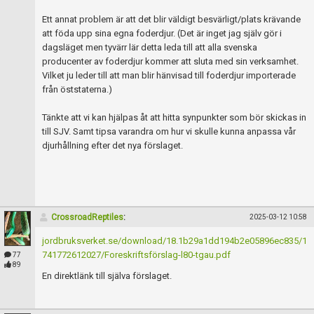
Skapa konto
Ett annat problem är att det blir väldigt besvärligt/plats krävande
att föda upp sina egna foderdjur. (Det är inget jag själv gör i
dagsläget men tyvärr lär detta leda till att alla svenska
producenter av foderdjur kommer att sluta med sin verksamhet.
Vilket ju leder till att man blir hänvisad till foderdjur importerade
från öststaterna.)
Tänkte att vi kan hjälpas åt att hitta synpunkter som bör skickas in
till SJV. Samt tipsa varandra om hur vi skulle kunna anpassa vår
djurhållning efter det nya förslaget.
CrossroadReptiles
:
2025-03-12 10:58
jordbruksverket.se/download/18.1b29a1dd194b2e05896ec835/1
741772612027/Foreskriftsförslag-l80-tgau.pdf
77
89
En direktlänk till själva förslaget.