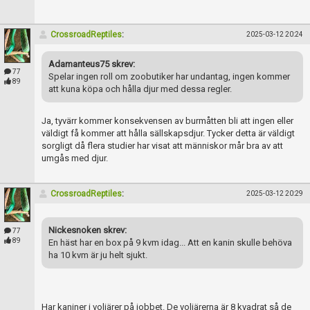
CrossroadReptiles
:
2025-03-12 20:24
Adamanteus75 skrev:
77
Spelar ingen roll om zoobutiker har undantag, ingen kommer
89
att kuna köpa och hålla djur med dessa regler.
Ja, tyvärr kommer konsekvensen av burmåtten bli att ingen eller
väldigt få kommer att hålla sällskapsdjur. Tycker detta är väldigt
sorgligt då flera studier har visat att människor mår bra av att
umgås med djur.
CrossroadReptiles
:
2025-03-12 20:29
Nickesnoken skrev:
77
89
En häst har en box på 9 kvm idag... Att en kanin skulle behöva
ha 10 kvm är ju helt sjukt.
Har kaniner i voljärer på jobbet. De voljärerna är 8 kvadrat så de