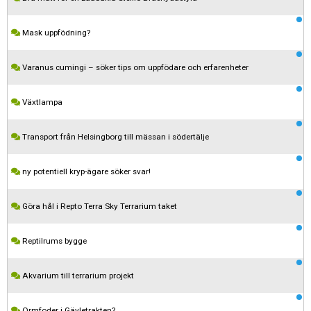
Mask uppfödning?
Varanus cumingi – söker tips om uppfödare och erfarenheter
Växtlampa
Transport från Helsingborg till mässan i södertälje
ny potentiell kryp-ägare söker svar!
Göra hål i Repto Terra Sky Terrarium taket
Reptilrums bygge
Akvarium till terrarium projekt
Kom ihåg att följa terrariedjur.se's regler när du postar i forumet.
Ormfoder i Gävletrakten?