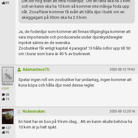
Det blir nog svårt att hitta foderdjur. Om en råtta ska ha 3 kvm
89
och en kanin ska ha 10 kvm så kommer inte många föda upp
nåt. Zooaffärer kommer få svårt att hålla djur i butik om en
skäggagam på 30cm ska ha 2.5 kvm.
Ja, de foderdjur som kommer att finnas tillgängliga kommer att
vara importerade och producerade under djurskyddsregler
mycket sämre än de svenska.
Zoobutiker får enligt kapitel 4 paragraf 13 hålla ödlor upp till 50
cm i burar som bara är 40 % av burkravet.
Adamanteus75
:
2025-03-12 19:43
Spelar ingen roll om zoobutiker har undantag, ingen kommer att
Medlem
kuna köpa och hålla djur med dessa regler.
i
SHF
28
16
Nickesnoken
:
2025-03-12 20:16
En häst har en box på 9 kvm idag... Att en kanin skulle behöva ha
10 kvm är ju helt sjukt.
127
95