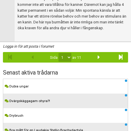
kommer inte att vara tillåtna för kaniner. Däremot kan jag hålla 4
katter permanent i en sådan voljär. Min spontana känsla är att
katter har ett större rörelse behov och mer behov av stimulans än
en kanin. De här nya burmåtten är inte rimliga om man inte tänkt
öka kraven för alla andra djur vi håller i fångenskap.
Logga in för att posta i forumet
Sida
av 11
Senast aktiva trådarna
Dubia ungar
Dvärgskäggagam ohyra?!
Drybrush
Bra mått för en Laudakia Stellio Brachydactyla