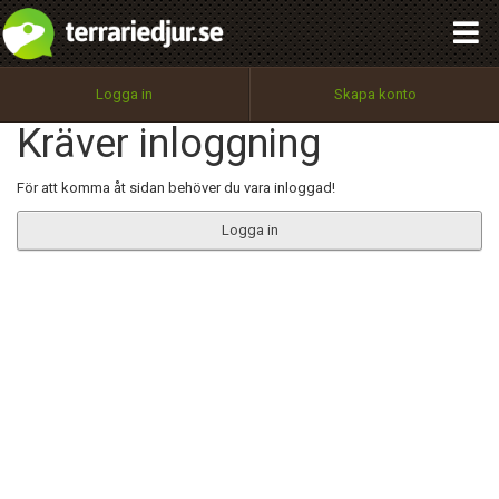
integritetspolicy
OK
Utför
Namn:
Begär nytt lösenord
Logga in
Skapa konto
Tillbaka till förstasidan
Kräver inloggning
100%
Epost:
För att komma åt sidan behöver du vara inloggad!
Logga in
Användarnamn:
Lösenord:
Privacy Policy
Terms of Service